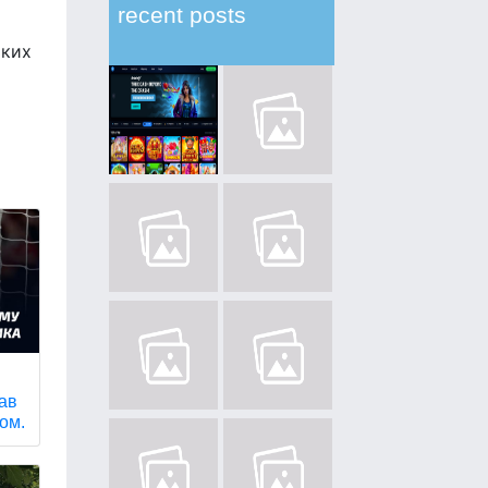
recent posts
ьких
тав
ом.