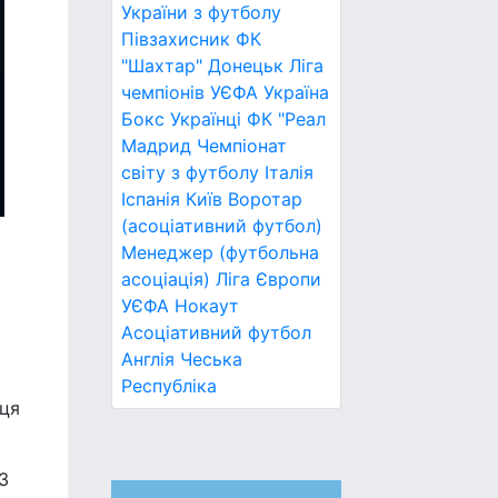
України з футболу
Півзахисник
ФК
"Шахтар" Донецьк
Ліга
чемпіонів УЄФА
Україна
Бокс
Українці
ФК "Реал
Мадрид
Чемпіонат
світу з футболу
Італія
Іспанія
Київ
Воротар
(асоціативний футбол)
Менеджер (футбольна
асоціація)
Ліга Європи
УЄФА
Нокаут
Асоціативний футбол
Англія
Чеська
Республіка
вця
3