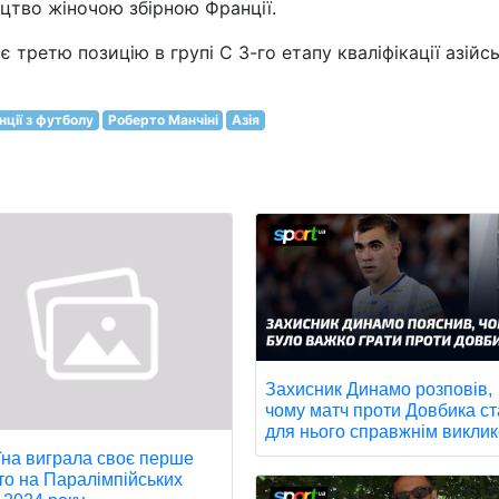
ництво жіночою збірною Франції.
 третю позицію в групі С 3-го етапу кваліфікації азійс
нції з футболу
Роберто Манчіні
Азія
Захисник Динамо розповів,
чому матч проти Довбика с
для нього справжнім виклик
їна виграла своє перше
то на Паралімпійських