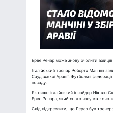
Ерве Ренар може знову очолити азійців
Італійський тренер Роберто Манчіні за
Саудівської Аравії. Футбольні федераці
посаду.
Як пише італійський інсайдер Ніколо Ск
Ерве Ренара, який свого часу вже очолю
Слід підкреслити, що Рерар був тренеро