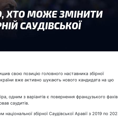
лишив свою позицію головного наставника збірної
ї країни вже активно шукають нового кандидата на цю
іра, одним з варіантів є повернення французького фахі
вав саудитів.
м національної збірної Саудівської Аравії з 2019 по 202