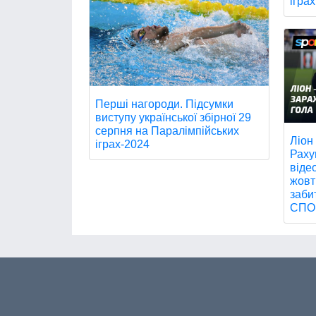
іграх
Перші нагороди. Підсумки
виступу української збірної 29
серпня на Паралімпійських
Ліон
іграх-2024
Раху
віде
жовт
заби
СПО