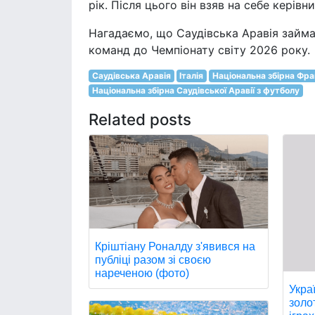
рік. Після цього він взяв на себе керів
Нагадаємо, що Саудівська Аравія займає
команд до Чемпіонату світу 2026 року.
Саудівська Аравія
Італія
Національна збірна Фра
Національна збірна Саудівської Аравії з футболу
Related posts
Кріштіану Роналду з'явився на
публіці разом зі своєю
нареченою (фото)
Укра
золо