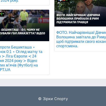
 2024 року.
ФОТО. Найчарівніша! Дівчи
Волошина завітала до Риму
щоб підтримати свого кохан
спортсмена.
 проти Бешикташа ⋆
нок 0:1 ⋆ Огляд матчу та
о ≻ Ліга Європи ≺ 24
ня 2024 року ≻ Відео
тих м’ячів {Футбол} на
РТ.UA
© Зірки Спорту