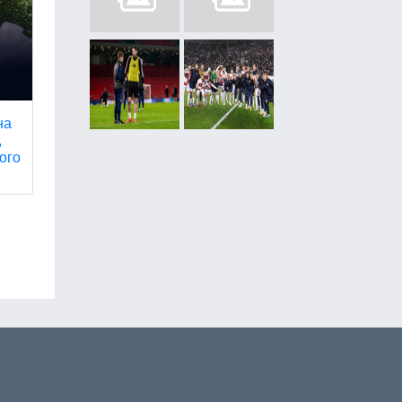
на
,
ого