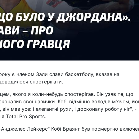
 року є членом Зали слави баскетболу, вказав на
доводилося спостерігати.
цем, якого я коли-небудь спостерігав. Він узяв те, що
коналив свої навички. Кобі відмінно володів м'ячем, йо
він мав усе: і елегантні рухи, і досконалу роботу ніг", -
я Total Pro Sports.
с-Анджелес Лейкерс" Кобі Браянт був посмертно включе