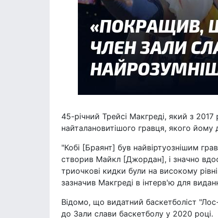
45-річний Трейсі Макгреді, який з 2017
найталановитішого гравця, якого йому 
"Кобі [Браянт] був найвіртуознішим грав
створив Майкл [Джордан], і значно вдос
триочкові кидки були на високому рівні, 
зазначив Макгреді в інтерв'ю для виданн
Відомо, що видатний баскетболіст "Ло
до Зали слави баскетболу у 2020 році.