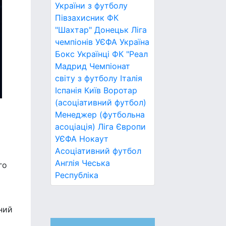
України з футболу
Півзахисник
ФК
"Шахтар" Донецьк
Ліга
чемпіонів УЄФА
Україна
Бокс
Українці
ФК "Реал
Мадрид
Чемпіонат
світу з футболу
Італія
Іспанія
Київ
Воротар
(асоціативний футбол)
Менеджер (футбольна
асоціація)
Ліга Європи
УЄФА
Нокаут
Асоціативний футбол
Англія
Чеська
го
Республіка
ний