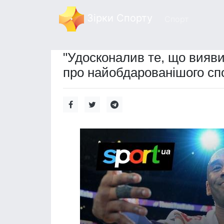
Зірки Спорту
Спорт
"Удосконалив те, що вияв
про найобдарованішого сп