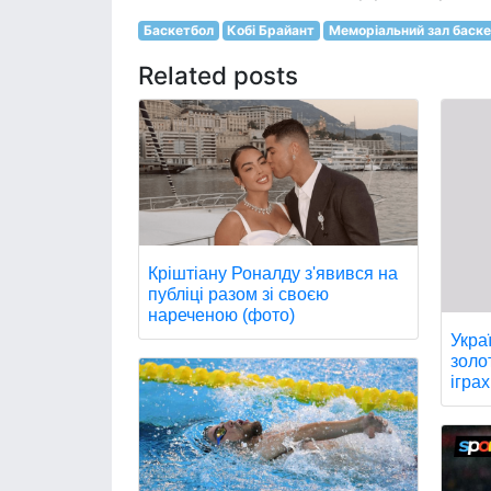
Баскетбол
Кобі Брайант
Меморіальний зал баске
Related posts
Кріштіану Роналду з'явився на
публіці разом зі своєю
нареченою (фото)
Укра
золо
іграх