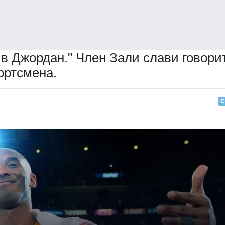
ив Джордан." Член Зали слави говори
ортсмена.
С