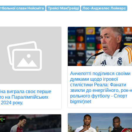
тбольної слави Нейсміта
Трейсі МакГрейді
Лос-Анджелес Лейкерс
Анчелотті поділився своїми
думками щодо ігрової
стилістики Реала: Фанати
звикли до енергійного, рок-н
їна виграла своє перше
рольного футболу - Спорт
то на Паралімпійських
bigmir)net
 2024 року.