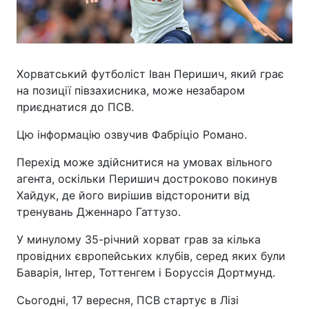
Хорватський футболіст Іван Перишич, який грає
на позиції півзахисника, може незабаром
приєднатися до ПСВ.
Цю інформацію озвучив Фабріціо Романо.
Перехід може здійснитися на умовах вільного
агента, оскільки Перишич достроково покинув
Хайдук, де його вирішив відсторонити від
тренувань Дженнаро Гаттузо.
У минулому 35-річний хорват грав за кілька
провідних європейських клубів, серед яких були
Баварія, Інтер, Тоттенгем і Боруссія Дортмунд.
Сьогодні, 17 вересня, ПСВ стартує в Лізі