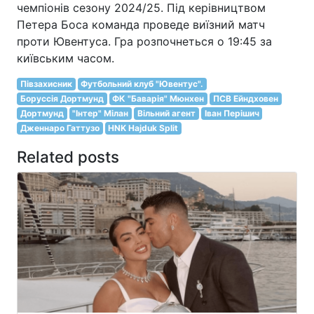
чемпіонів сезону 2024/25. Під керівництвом
Петера Боса команда проведе виїзний матч
проти Ювентуса. Гра розпочнеться о 19:45 за
київським часом.
Півзахисник
Футбольний клуб "Ювентус".
Боруссія Дортмунд
ФК "Баварія" Мюнхен
ПСВ Ейндховен
Дортмунд
"Інтер" Мілан
Вільний агент
Іван Перішич
Дженнаро Гаттузо
HNK Hajduk Split
Related posts