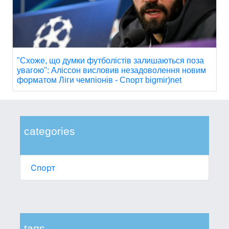
"Схоже, що думки футболістів залишаються поза
увагою": Аліссон висловив незадоволення новим
форматом Ліги чемпіонів - Спорт bigmir)net
categories
Спорт
tags