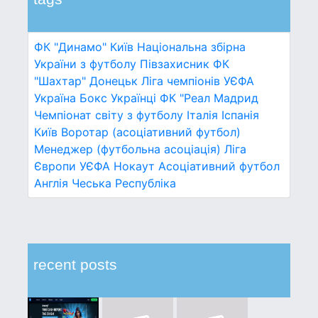
ФК "Динамо" Київ
Національна збірна
України з футболу
Півзахисник
ФК
"Шахтар" Донецьк
Ліга чемпіонів УЄФА
Україна
Бокс
Українці
ФК "Реал Мадрид
Чемпіонат світу з футболу
Італія
Іспанія
Київ
Воротар (асоціативний футбол)
Менеджер (футбольна асоціація)
Ліга
Європи УЄФА
Нокаут
Асоціативний футбол
Англія
Чеська Республіка
recent posts