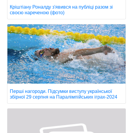
Кріштіану Роналду з'явився на публіці разом зі
своєю нареченою (фото)
Перші нагороди. Підсумки виступу української
збірної 29 серпня на Паралімпійських іграх-2024