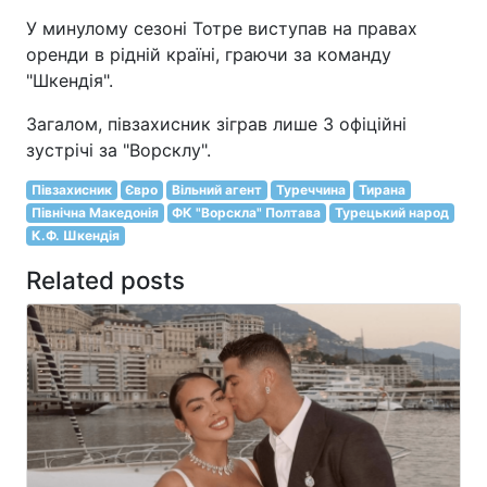
У минулому сезоні Тотре виступав на правах
оренди в рідній країні, граючи за команду
"Шкендія".
Загалом, півзахисник зіграв лише 3 офіційні
зустрічі за "Ворсклу".
Півзахисник
Євро
Вільний агент
Туреччина
Тирана
Північна Македонія
ФК "Ворскла" Полтава
Турецький народ
К.Ф. Шкендія
Related posts