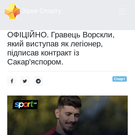
Зірки Спорту
ОФІЦІЙНО. Гравець Ворскли,
який виступав як легіонер,
підписав контракт із
Сакар'яспором.
Спорт