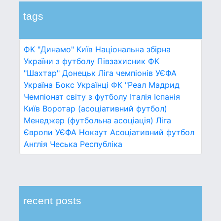
tags
ФК "Динамо" Київ
Національна збірна
України з футболу
Півзахисник
ФК
"Шахтар" Донецьк
Ліга чемпіонів УЄФА
Україна
Бокс
Українці
ФК "Реал Мадрид
Чемпіонат світу з футболу
Італія
Іспанія
Київ
Воротар (асоціативний футбол)
Менеджер (футбольна асоціація)
Ліга
Європи УЄФА
Нокаут
Асоціативний футбол
Англія
Чеська Республіка
recent posts