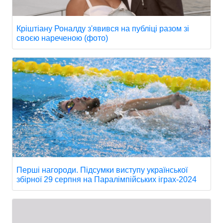
Кріштіану Роналду з'явився на публіці разом зі
своєю нареченою (фото)
Перші нагороди. Підсумки виступу української
збірної 29 серпня на Паралімпійських іграх-2024