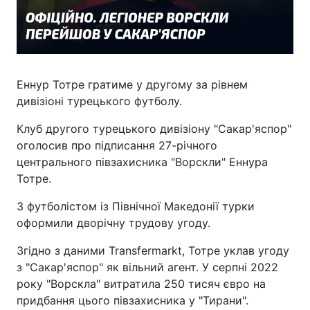
Еннур Тотре гратиме у другому за рівнем
дивізіоні турецького футболу.
Клуб другого турецького дивізіону "Сакар'яспор"
оголосив про підписання 27-річного
центрального півзахисника "Ворскли" Еннура
Тотре.
З футболістом із Північної Македонії турки
оформили дворічну трудову угоду.
Згідно з даними Transfermarkt, Тотре уклав угоду
з "Сакар'яспор" як вільний агент. У серпні 2022
року "Ворскла" витратила 250 тисяч євро на
придбання цього півзахисника у "Тирани".