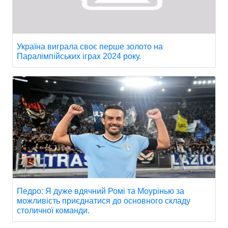
Україна виграла своє перше золото на
Паралімпійських іграх 2024 року.
Педро: Я дуже вдячний Ромі та Моурінью за
можливість приєднатися до основного складу
столичної команди.