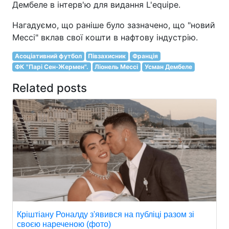
Дембеле в інтерв'ю для видання L'equipe.
Нагадуємо, що раніше було зазначено, що "новий
Мессі" вклав свої кошти в нафтову індустрію.
Асоціативний футбол
Півзахисник
Франція
ФК "Парі Сен-Жермен".
Ліонель Мессі
Усман Дембеле
Related posts
Кріштіану Роналду з'явився на публіці разом зі
своєю нареченою (фото)