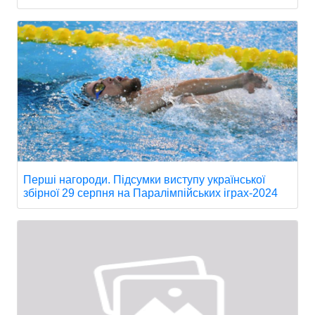
Перші нагороди. Підсумки виступу української
збірної 29 серпня на Паралімпійських іграх-2024