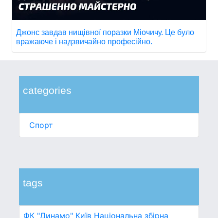
Джонс завдав нищівної поразки Міочичу. Це було
вражаюче і надзвичайно професійно.
categories
Спорт
tags
ФК "Динамо" Київ
Національна збірна