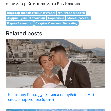
отримав рейтинг за матч Ель Класико.
Воротар (асоціативний футбол)
ФК "Реал Мадрид
Андрій Лунін
Каталонці
Барселона
Marca (газета)
Карло Анчелотті
Стадіон Сантьяго Бернабеу
Related posts
Кріштіану Роналду з'явився на публіці разом зі
своєю нареченою (фото)