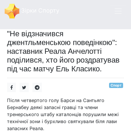
Зірки Спорту
"Не відзначився
джентльменською поведінкою":
наставник Реала Анчелотті
поділився, хто його роздратував
під час матчу Ель Класико.
Спорт
Після четвертого голу Барси на Сантьяго
Бернабеу деякі запасні гравці та члени
тренерського штабу каталонців порушили межі
технічної зони і бурхливо святкували біля лави
запасних Реала.