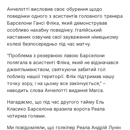
Анчелотті висловив своє обурення щодо
поведінки одного з асистентів головного тренера
Барселони Гансі Фліка, який демонстрував
особливо нахабну поведінку. Італійський
наставник озвучив свої зауваження німецькому
колезі безпосередньо під час матчу.
"Проблема з резервною лавою Барселони
полягала в асистенті Фліка, який не відзначався
джентльменством, святкуючи забитий гол
поблизу нашої території. Флік підтримав нашу
точку зору, і на цьому все закінчується," –
наводить слова Анчелотті видання Marca.
Нагадаємо, що під час другого тайму Ель
Класико Барселона вразила ворота Реала
чотирма голами.
Ми повідомляли, що голкіпер Реала Андрій Лунін