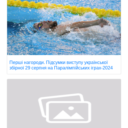
Перші нагороди. Підсумки виступу української
збірної 29 серпня на Паралімпійських іграх-2024