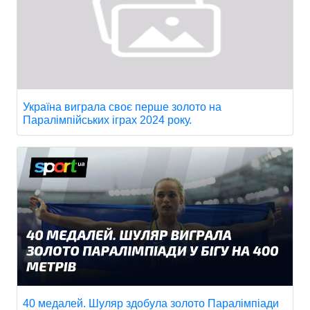
Україна виграла своє перше золото на
Паралімпійських іграх 2024 року.
40 медалей. Шуляр здобула золото Паралімпіади