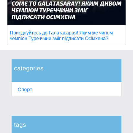
Приєднуйтесь до Галатасарая! Яким же чином
чемпіон Туреччини зміг підписати Осімхена?
categories
Спорт
tags