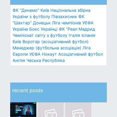
ФК "Динамо" Київ
Національна збірна
України з футболу
Півзахисник
ФК
"Шахтар" Донецьк
Ліга чемпіонів УЄФА
Україна
Бокс
Українці
ФК "Реал Мадрид
Чемпіонат світу з футболу
Італія
Іспанія
Київ
Воротар (асоціативний футбол)
Менеджер (футбольна асоціація)
Ліга
Європи УЄФА
Нокаут
Асоціативний футбол
Англія
Чеська Республіка
recent posts