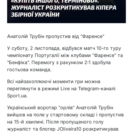
Анатолій Трубін пропустив від "Фаренсе"
У суботу, 2 листопада, відбувся матч 10-го туру
чемпіонату Португалії між клубами "Фаренсе" та
"Бенфіка". Перемогу з рахунком 2:1 здобула
гостьова команда.
Всі найзахоплюючі моменти гри можна
переглянути в режимі Live на Telegram-каналі
Sport.ua.
Український воротар "орлів" Анатолій Трубін
вийшов на поле у стартовому складі і пропустив
на 15-й хвилині. Після пропущеного голу
журналіст та блогер JOliveira10 розкритикував