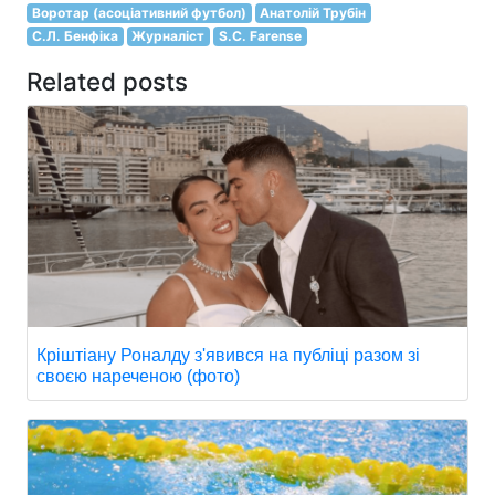
Воротар (асоціативний футбол)
Анатолій Трубін
С.Л. Бенфіка
Журналіст
S.C. Farense
Related posts
Кріштіану Роналду з'явився на публіці разом зі
своєю нареченою (фото)