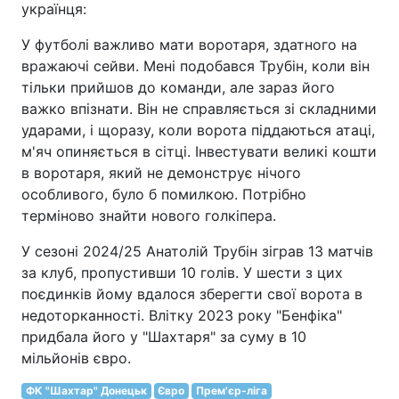
українця:
У футболі важливо мати воротаря, здатного на
вражаючі сейви. Мені подобався Трубін, коли він
тільки прийшов до команди, але зараз його
важко впізнати. Він не справляється зі складними
ударами, і щоразу, коли ворота піддаються атаці,
м'яч опиняється в сітці. Інвестувати великі кошти
в воротаря, який не демонструє нічого
особливого, було б помилкою. Потрібно
терміново знайти нового голкіпера.
У сезоні 2024/25 Анатолій Трубін зіграв 13 матчів
за клуб, пропустивши 10 голів. У шести з цих
поєдинків йому вдалося зберегти свої ворота в
недоторканності. Влітку 2023 року "Бенфіка"
придбала його у "Шахтаря" за суму в 10
мільйонів євро.
ФК "Шахтар" Донецьк
Євро
Прем'єр-ліга