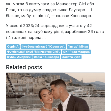
які могли б виступати за Манчестер Сіті або
Реал, то на думку спадає лише Лаутаро -- і
більше, мабуть, ніхто", -- сказав Каннаваро.
У сезоні 2023/24 форвард взяв участь у 42
поєдинках на клубному рівні, заробивши 26 голів
і 4 гольові передачі.
Серія A
Футбольний клуб "Ювентус".
"Інтер" Мілан
Футбольний клуб "Манчестер Сіті".
ФК "Реал Мадрид
Кубок Америки
Фабіо Каннаваро
Золота куля
Related posts