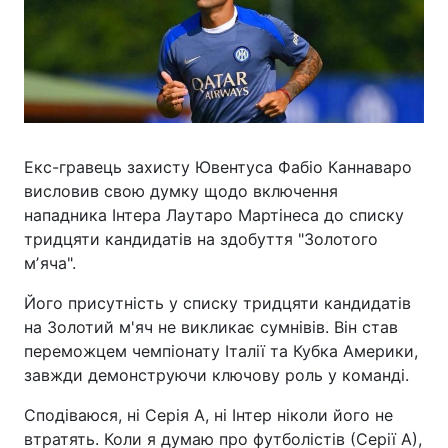
Екс-гравець захисту Ювентуса Фабіо Каннаваро
висловив свою думку щодо включення
нападника Інтера Лаутаро Мартінеса до списку
тридцяти кандидатів на здобуття "Золотого
мʼяча".
Його присутність у списку тридцяти кандидатів
на Золотий м'яч не викликає сумнівів. Він став
переможцем чемпіонату Італії та Кубка Америки,
завжди демонструючи ключову роль у команді.
Сподіваюся, ні Серія А, ні Інтер ніколи його не
втратять. Коли я думаю про футболістів (Серії А),