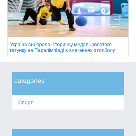
Україна виборола історичну медаль золотого
гатунку на Паралімпіаді в змаганнях з голболу.
categories
Спорт