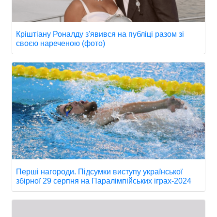
Кріштіану Роналду з'явився на публіці разом зі
своєю нареченою (фото)
Перші нагороди. Підсумки виступу української
збірної 29 серпня на Паралімпійських іграх-2024