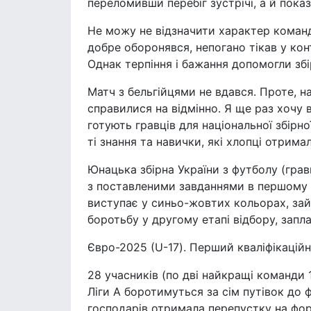
переломивши перебіг зустрічі, а й пока
Не можу не відзначити характер команд
добре оборонявся, непогано тікав у ко
Однак терпіння і бажання допомогли збі
Матч з бельгійцями не вдався. Проте, н
справилися на відмінно. Я ще раз хочу 
готують гравців для національної збірн
ті знання та навички, які хлопці отрима
Юнацька збірна України з футболу (грав
з поставленими завданнями в першому к
виступає у синьо-жовтих кольорах, за
боротьбу у другому етапі відбору, запл
Євро-2025 (U-17). Перший кваліфікаційн
28 учасників (по дві найкращі команди 
Ліги А боротимуться за сім путівок до ф
господарів отримала перепустку на фору