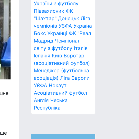
України з футболу
Півзахисник
ФК
"Шахтар" Донецьк
Ліга
чемпіонів УЄФА
Україна
Бокс
Українці
ФК "Реал
Мадрид
Чемпіонат
світу з футболу
Італія
Іспанія
Київ
Воротар
(асоціативний футбол)
Менеджер (футбольна
асоціація)
Ліга Європи
УЄФА
Нокаут
Асоціативний футбол
ішне
Англія
Чеська
Республіка
ише