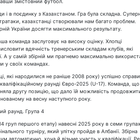
завши змістовний футбол.
и і в поєдинку з Казахстаном. Гра була складна. Супер
нтратаки, казахстанці створювали нам багато проблем.
рній України досягти максимального результату.
аша команда заслуговує на високу оцінку. Хлопці
висловити вдячність тренерським складам клубів, які
ої. А у самій збірній ми прагнемо максимально використ
ли у своїх командах.
ці, які народилися не раніше 2008 року) успішно справ
валіфікаційному раунді Євро-2025 (U-17). Команда, що
йняла другу позицію, що дало їй можливість продовжит
анованому на весну наступного року.
ий раунд. Група 4
14 груп першого етапу) навесні 2025 року в семи група
інального турніру, який улітку пройде в Албанії. Збірна
м автоматично, хоча й візьме участь у кваліфікації. Р