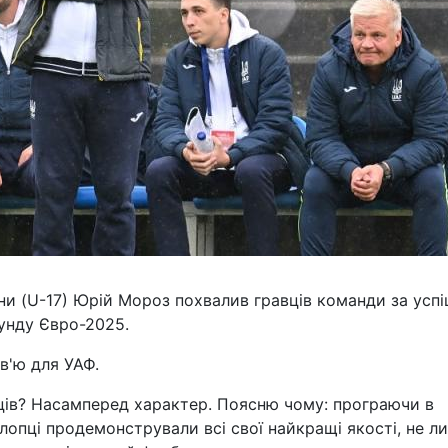
їни (U-17) Юрій Мороз похвалив гравців команди за усп
унду Євро-2025.
в'ю для УАФ.
ців? Насамперед характер. Поясню чому: програючи в
хлопці продемонстрували всі свої найкращі якості, не л