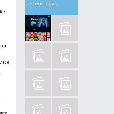
recent posts
ник
ати
илася
и
х
ешта