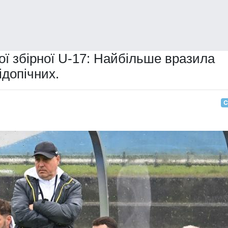
ої збірної U-17: Найбільше вразила
ідопічних.
С