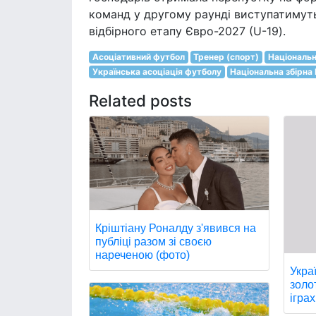
команд у другому раунді виступатимуть 
відбірного етапу Євро-2027 (U-19).
Асоціативний футбол
Тренер (спорт)
Національн
Українська асоціація футболу
Національна збірна 
Related posts
Кріштіану Роналду з'явився на
публіці разом зі своєю
нареченою (фото)
Укра
золо
іграх