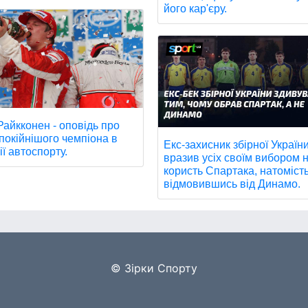
його кар'єру.
 Райкконен - оповідь про
покійнішого чемпіона в
Екс-захисник збірної Україн
ії автоспорту.
вразив усіх своїм вибором 
користь Спартака, натоміст
відмовившись від Динамо.
© Зірки Спорту