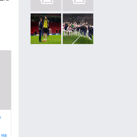
у
 на