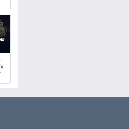
и
на
ь