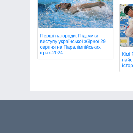
Перші нагороди. Підсумки
виступу української збірної 29
серпня на Паралімпійських
іграх-2024
Кімі
найс
істор