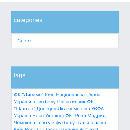
categories
Спорт
tags
ФК "Динамо" Київ
Національна збірна
України з футболу
Півзахисник
ФК
"Шахтар" Донецьк
Ліга чемпіонів УЄФА
Україна
Бокс
Українці
ФК "Реал Мадрид
Чемпіонат світу з футболу
Італія
Іспанія
Київ
Воротар (асоціативний футбол)