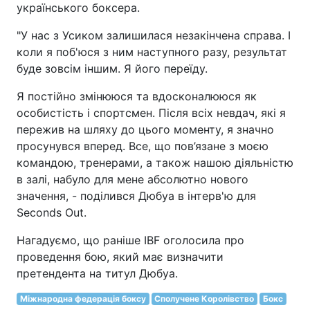
українського боксера.
"У нас з Усиком залишилася незакінчена справа. І
коли я поб'юся з ним наступного разу, результат
буде зовсім іншим. Я його переїду.
Я постійно змінююся та вдосконалююся як
особистість і спортсмен. Після всіх невдач, які я
пережив на шляху до цього моменту, я значно
просунувся вперед. Все, що пов’язане з моєю
командою, тренерами, а також нашою діяльністю
в залі, набуло для мене абсолютно нового
значення, - поділився Дюбуа в інтерв'ю для
Seconds Out.
Нагадуємо, що раніше IBF оголосила про
проведення бою, який має визначити
претендента на титул Дюбуа.
Міжнародна федерація боксу
Сполучене Королівство
Бокс