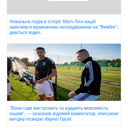
Унікальна подія в історії. Матч Ліги націй
закінчився вражаючою несподіванкою на "Вемблі":
дивіться відео.
"Вони самі виступають та надають можливість
іншим", — зазначив відомий коментатор, описуючи
вигідну позицію збірної Грузії.