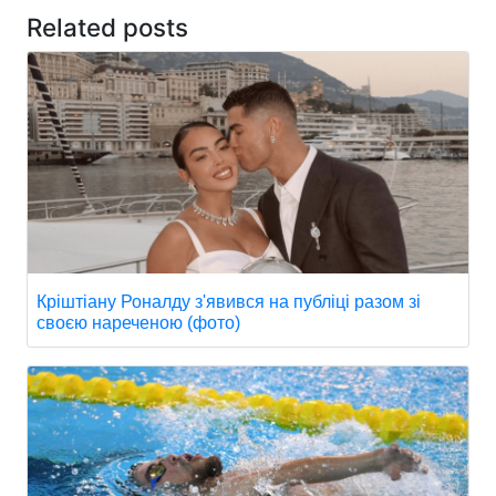
Related posts
Кріштіану Роналду з'явився на публіці разом зі
своєю нареченою (фото)