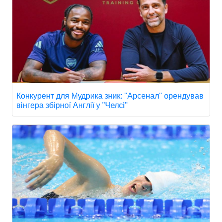
Конкурент для Мудрика зник: "Арсенал" орендував
вінгера збірної Англії у "Челсі"