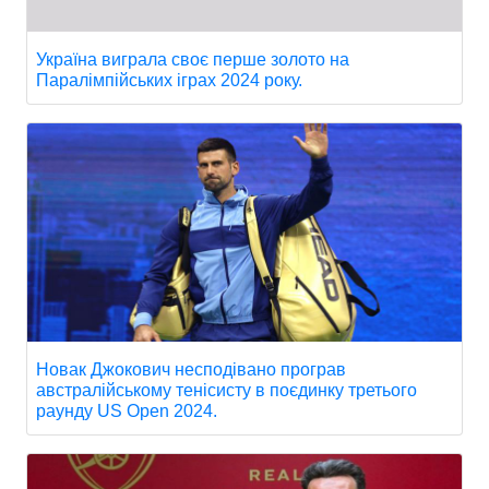
Україна виграла своє перше золото на
Паралімпійських іграх 2024 року.
Новак Джокович несподівано програв
австралійському тенісисту в поєдинку третього
раунду US Open 2024.