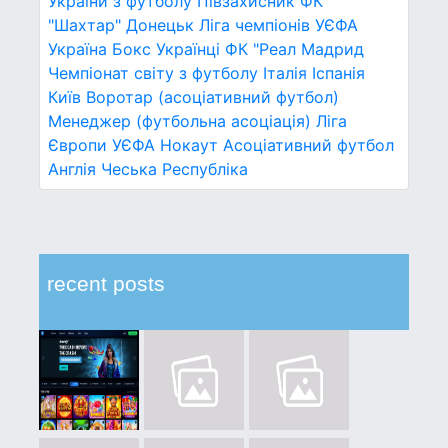
України з футболу
Півзахисник
ФК
"Шахтар" Донецьк
Ліга чемпіонів УЄФА
Україна
Бокс
Українці
ФК "Реал Мадрид
Чемпіонат світу з футболу
Італія
Іспанія
Київ
Воротар (асоціативний футбол)
Менеджер (футбольна асоціація)
Ліга
Європи УЄФА
Нокаут
Асоціативний футбол
Англія
Чеська Республіка
recent posts