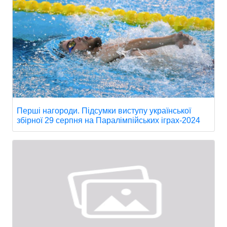
Перші нагороди. Підсумки виступу української
збірної 29 серпня на Паралімпійських іграх-2024