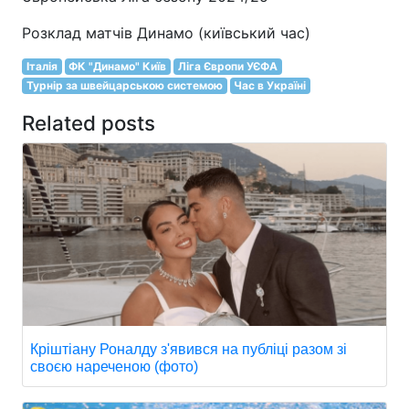
Розклад матчів Динамо (київський час)
Італія
ФК "Динамо" Київ
Ліга Європи УЄФА
Турнір за швейцарською системою
Час в Україні
Related posts
Кріштіану Роналду з'явився на публіці разом зі
своєю нареченою (фото)