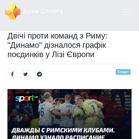
Зірки Спорту
Двічі проти команд з Риму:
"Динамо" дізналося графік
поєдинків у Лізі Європи
Спорт