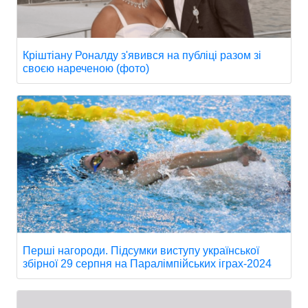
Кріштіану Роналду з'явився на публіці разом зі
своєю нареченою (фото)
Перші нагороди. Підсумки виступу української
збірної 29 серпня на Паралімпійських іграх-2024