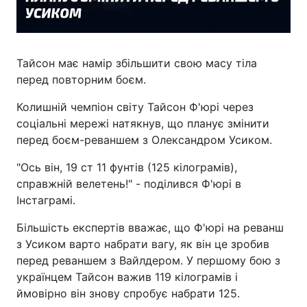
Тайсон має намір збільшити свою масу тіла
перед повторним боєм.
Колишній чемпіон світу Тайсон Ф'юрі через
соціальні мережі натякнув, що планує змінити
перед боєм-реваншем з Олександром Усиком.
"Ось він, 19 ст 11 фунтів (125 кілограмів),
справжній велетень!" - поділився Ф'юрі в
Інстаграмі.
Більшість експертів вважає, що Ф'юрі на реванш
з Усиком варто набрати вагу, як він це зробив
перед реваншем з Вайлдером. У першому бою з
українцем Тайсон важив 119 кілограмів і
ймовірно він знову спробує набрати 125.