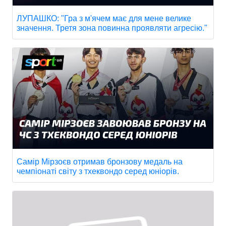
ЛУПАШКО: "Гра з м'ячем має для мене велике
значення. Третя зона повинна проявляти агресію."
Самір Мірзоєв отримав бронзову медаль на
чемпіонаті світу з тхеквондо серед юніорів.