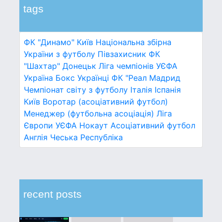
tags
ФК "Динамо" Київ
Національна збірна
України з футболу
Півзахисник
ФК
"Шахтар" Донецьк
Ліга чемпіонів УЄФА
Україна
Бокс
Українці
ФК "Реал Мадрид
Чемпіонат світу з футболу
Італія
Іспанія
Київ
Воротар (асоціативний футбол)
Менеджер (футбольна асоціація)
Ліга
Європи УЄФА
Нокаут
Асоціативний футбол
Англія
Чеська Республіка
recent posts