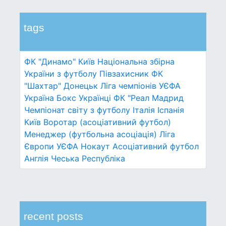
tags
ФК "Динамо" Київ
Національна збірна
України з футболу
Півзахисник
ФК
"Шахтар" Донецьк
Ліга чемпіонів УЄФА
Україна
Бокс
Українці
ФК "Реал Мадрид
Чемпіонат світу з футболу
Італія
Іспанія
Київ
Воротар (асоціативний футбол)
Менеджер (футбольна асоціація)
Ліга
Європи УЄФА
Нокаут
Асоціативний футбол
Англія
Чеська Республіка
recent posts