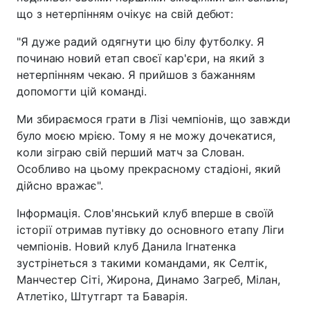
що з нетерпінням очікує на свій дебют:
"Я дуже радий одягнути цю білу футболку. Я
починаю новий етап своєї кар'єри, на який з
нетерпінням чекаю. Я прийшов з бажанням
допомогти цій команді.
Ми збираємося грати в Лізі чемпіонів, що завжди
було моєю мрією. Тому я не можу дочекатися,
коли зіграю свій перший матч за Слован.
Особливо на цьому прекрасному стадіоні, який
дійсно вражає".
Інформація. Слов'янський клуб вперше в своїй
історії отримав путівку до основного етапу Ліги
чемпіонів. Новий клуб Данила Ігнатенка
зустрінеться з такими командами, як Селтік,
Манчестер Сіті, Жирона, Динамо Загреб, Мілан,
Атлетіко, Штутгарт та Баварія.