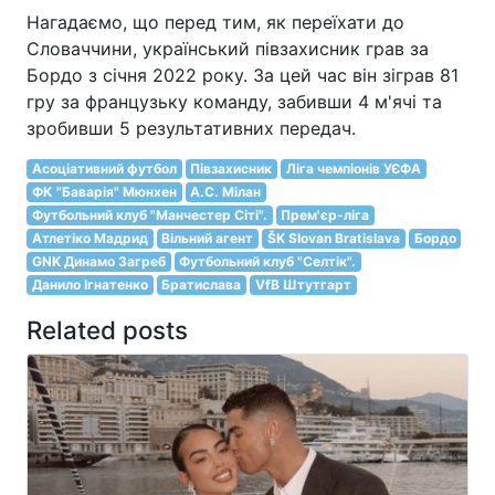
Нагадаємо, що перед тим, як переїхати до
Словаччини, український півзахисник грав за
Бордо з січня 2022 року. За цей час він зіграв 81
гру за французьку команду, забивши 4 м'ячі та
зробивши 5 результативних передач.
Асоціативний футбол
Півзахисник
Ліга чемпіонів УЄФА
ФК "Баварія" Мюнхен
A.C. Мілан
Футбольний клуб "Манчестер Сіті".
Прем'єр-ліга
Атлетіко Мадрид
Вільний агент
ŠK Slovan Bratislava
Бордо
GNK Динамо Загреб
Футбольний клуб "Селтік".
Данило Ігнатенко
Братислава
VfB Штутгарт
Related posts