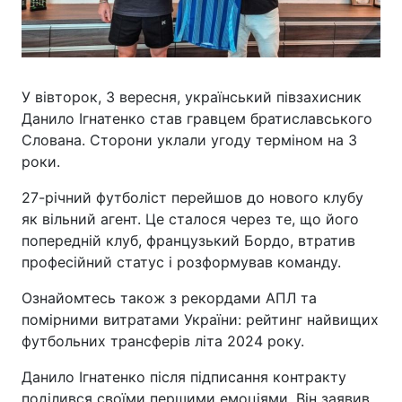
У вівторок, 3 вересня, український півзахисник
Данило Ігнатенко став гравцем братиславського
Слована. Сторони уклали угоду терміном на 3
роки.
27-річний футболіст перейшов до нового клубу
як вільний агент. Це сталося через те, що його
попередній клуб, французький Бордо, втратив
професійний статус і розформував команду.
Ознайомтесь також з рекордами АПЛ та
помірними витратами України: рейтинг найвищих
футбольних трансферів літа 2024 року.
Данило Ігнатенко після підписання контракту
поділився своїми першими емоціями. Він заявив,