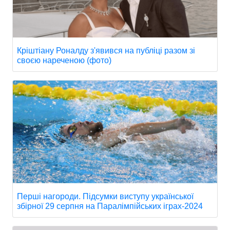
Кріштіану Роналду з'явився на публіці разом зі
своєю нареченою (фото)
Перші нагороди. Підсумки виступу української
збірної 29 серпня на Паралімпійських іграх-2024