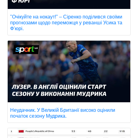
"Очікуйте на нокаут!" – Сіренко поділився своїми
прогнозами щодо переможця у реванші Усика та
Ф'юрі.
Неудачник. У Великій Британії високо оцінили
початок сезону Мудрика.