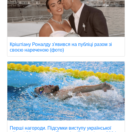
Кріштіану Роналду з'явився на публіці разом зі
своєю нареченою (фото)
Перші нагороди. Підсумки виступу української