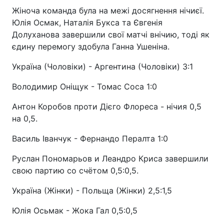
Жіноча команда була на межі досягнення нічиєї.
Юлія Осмак, Наталія Букса та Євгенія
Долуханова завершили свої матчі внічию, тоді як
єдину перемогу здобула Ганна Ушеніна.
Україна (Чоловіки) - Аргентина (Чоловіки) 3:1
Володимир Оніщук - Томас Соса 1:0
Антон Коробов проти Дієго Флореса - нічия 0,5
на 0,5.
Василь Іванчук - Фернандо Пералта 1:0
Руслан Пономарьов и Леандро Криса завершили
свою партию со счётом 0,5:0,5.
Україна (Жінки) - Польща (Жінки) 2,5:1,5
Юлія Осьмак - Жока Гал 0,5:0,5