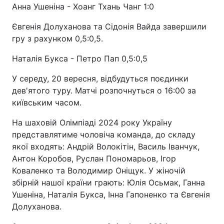
Анна Ушеніна - Хоанг Тхань Чанг 1:0
Євгенія Долуханова та Сідонія Вайда завершили
гру з рахунком 0,5:0,5.
Наталія Букса - Петро Пап 0,5:0,5
У середу, 20 вересня, відбудуться поєдинки
дев'ятого туру. Матчі розпочнуться о 16:00 за
київським часом.
На шаховій Олімпіаді 2024 року Україну
представлятиме чоловіча команда, до складу
якої входять: Андрій Волокітін, Василь Іванчук,
Антон Коробов, Руслан Пономарьов, Ігор
Коваленко та Володимир Оніщук. У жіночій
збірній нашої країни грають: Юлія Осьмак, Ганна
Ушеніна, Наталія Букса, Інна Гапоненко та Євгенія
Долуханова.