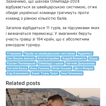
Зазначимо, що шахова Олімпіада-2024
відбувається за швейцарською системою, отже
обидві українські команди гратимуть проти
команд з рівною кількістю балів.
Загалом відбудеться 11 турів, за підсумками яких
і визначаться переможці. У змаганнях беруть
участь гравці зі 194 країн, що є абсолютним
рекордом турніру.
Угорщина
Турнір за швейцарською системою
Будапешт
Пан Василь Іванчук
Антон Коробов
Андрій Волокітін
Шахи.
Руслан Пономарьов
Олімпіада з шахів
Євгенія Долуханова
Наталія Букса
Анна Ушеніна
Юлія Осьмак
Дієго Флорес
Ігор Коваленко
Хоанг Тхань Транг
Інна Гапоненко
Related posts