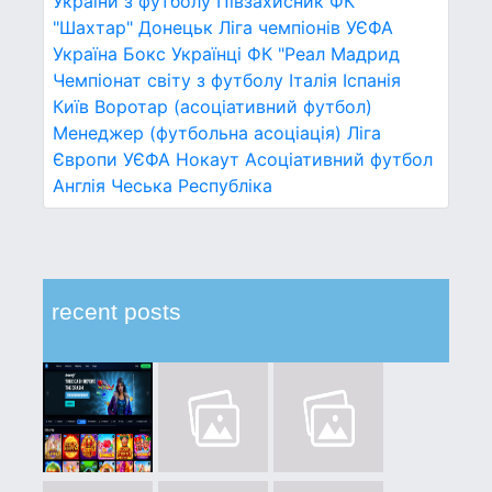
України з футболу
Півзахисник
ФК
"Шахтар" Донецьк
Ліга чемпіонів УЄФА
Україна
Бокс
Українці
ФК "Реал Мадрид
Чемпіонат світу з футболу
Італія
Іспанія
Київ
Воротар (асоціативний футбол)
Менеджер (футбольна асоціація)
Ліга
Європи УЄФА
Нокаут
Асоціативний футбол
Англія
Чеська Республіка
recent posts