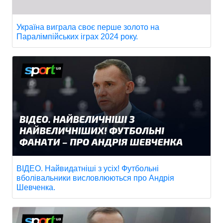
Україна виграла своє перше золото на
Паралімпійських іграх 2024 року.
ВІДЕО. Найвидатніші з усіх! Футбольні
вболівальники висловлюються про Андрія
Шевченка.