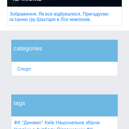
Зображення. Як все відбувалося. Пригадуємо
останню гру Шахтаря в Лізі чемпіонів.
categories
Спорт
tags
ФК "Динамо" Київ
Національна збірна