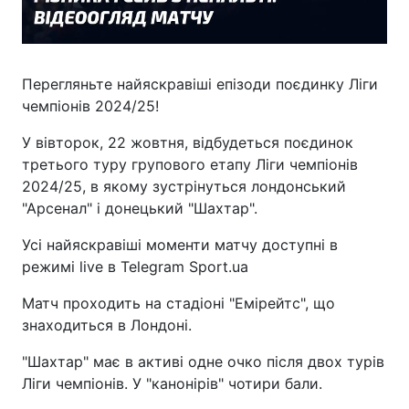
Перегляньте найяскравіші епізоди поєдинку Ліги
чемпіонів 2024/25!
У вівторок, 22 жовтня, відбудеться поєдинок
третього туру групового етапу Ліги чемпіонів
2024/25, в якому зустрінуться лондонський
"Арсенал" і донецький "Шахтар".
Усі найяскравіші моменти матчу доступні в
режимі live в Telegram Sport.ua
Матч проходить на стадіоні "Емірейтс", що
знаходиться в Лондоні.
"Шахтар" має в активі одне очко після двох турів
Ліги чемпіонів. У "канонірів" чотири бали.