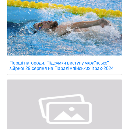
Перші нагороди. Підсумки виступу української
збірної 29 серпня на Паралімпійських іграх-2024