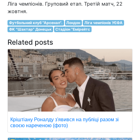
Ліга чемпіонів. Груповий етап. Третій матч, 22
жовтня.
Футбольний клуб "Арсенал".
Лондон
Ліга чемпіонів УЄФА
ФК "Шахтар" Донецьк
Стадіон "Емірейтс
Related posts
Кріштіану Роналду з'явився на публіці разом зі
своєю нареченою (фото)