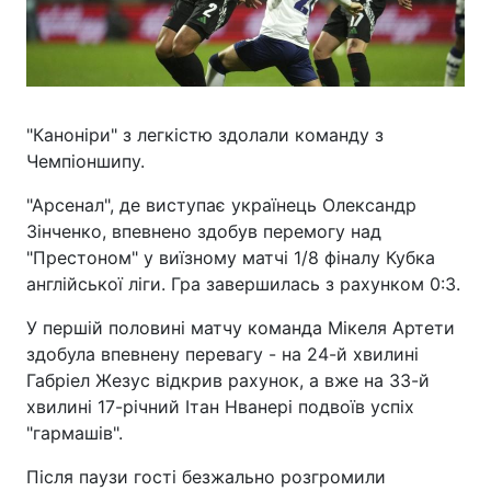
"Каноніри" з легкістю здолали команду з
Чемпіоншипу.
"Арсенал", де виступає українець Олександр
Зінченко, впевнено здобув перемогу над
"Престоном" у виїзному матчі 1/8 фіналу Кубка
англійської ліги. Гра завершилась з рахунком 0:3.
У першій половині матчу команда Мікеля Артети
здобула впевнену перевагу - на 24-й хвилині
Габріел Жезус відкрив рахунок, а вже на 33-й
хвилині 17-річний Ітан Нванері подвоїв успіх
"гармашів".
Після паузи гості безжально розгромили