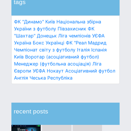
tags
ФК "Динамо" Київ
Національна збірна
України з футболу
Півзахисник
ФК
"Шахтар" Донецьк
Ліга чемпіонів УЄФА
Україна
Бокс
Українці
ФК "Реал Мадрид
Чемпіонат світу з футболу
Італія
Іспанія
Київ
Воротар (асоціативний футбол)
Менеджер (футбольна асоціація)
Ліга
Європи УЄФА
Нокаут
Асоціативний футбол
Англія
Чеська Республіка
recent posts