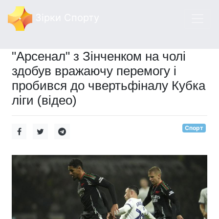
Зірки Спорту
"Арсенал" з Зінченком на чолі
здобув вражаючу перемогу і
пробився до чвертьфіналу Кубка
ліги (відео)
Спорт