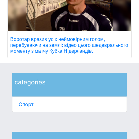
Воротар вразив усіх неймовірним голом,
перебуваючи на землі: відео цього шедеврального
моменту з матчу Кубка Нідерландів.
categories
Спорт