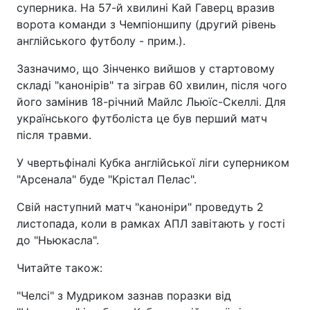
суперника. На 57-й хвилині Кай Гаверц вразив
ворота команди з Чемпіоншипу (другий рівень
англійського футболу - прим.).
Зазначимо, що Зінченко вийшов у стартовому
складі "канонірів" та зіграв 60 хвилин, після чого
його замінив 18-річний Майлс Льюїс-Скеллі. Для
українського футболіста це був перший матч
після травми.
У чвертьфіналі Кубка англійської ліги суперником
"Арсенала" буде "Крістал Пелас".
Свій наступний матч "каноніри" проведуть 2
листопада, коли в рамках АПЛ завітають у гості
до "Ньюкасла".
Читайте також:
"Челсі" з Мудриком зазнав поразки від