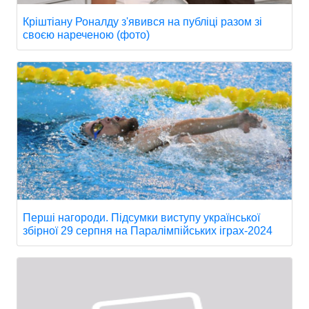
Кріштіану Роналду з'явився на публіці разом зі
своєю нареченою (фото)
Перші нагороди. Підсумки виступу української
збірної 29 серпня на Паралімпійських іграх-2024