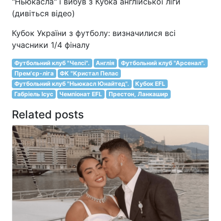
"Ньюкасла" і вибув з Кубка англійської ліги
(дивіться відео)
Кубок України з футболу: визначилися всі
учасники 1/4 фіналу
Футбольний клуб "Челсі".
Англія
Футбольний клуб "Арсенал".
Прем'єр-ліга
ФК "Кристал Пелас
Футбольний клуб "Ньюкасл Юнайтед".
Кубок EFL
Габріель Ісус
Чемпіонат EFL
Престон, Ланкашир
Related posts