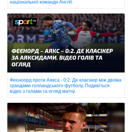
національної команди Англії.
Феєноорд проти Аякса - 0:2. Де класікер між двома
грандами голландського футболу. Подивіться
відео з голами та огляд матчу.