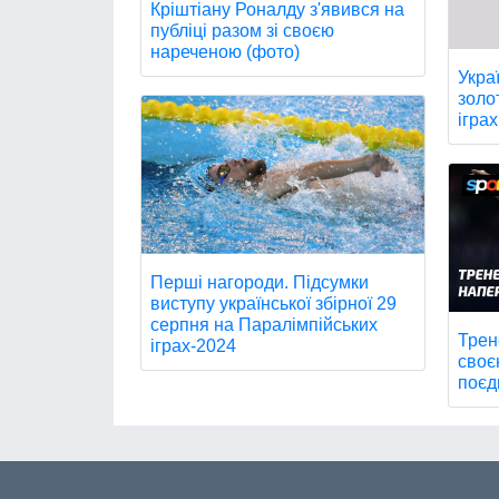
Кріштіану Роналду з'явився на
публіці разом зі своєю
нареченою (фото)
Укра
золо
іграх
Перші нагороди. Підсумки
виступу української збірної 29
серпня на Паралімпійських
Трен
іграх-2024
своє
поєд