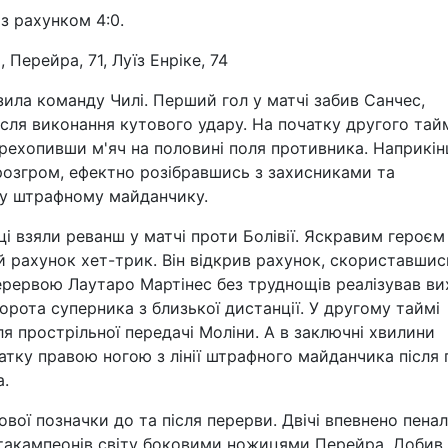
з рахунком 4:0.
, Перейра, 71, Луїз Енріке, 74
зила команду Чилі. Перший гол у матчі забив Санчес,
сля виконання кутового удару. На початку другого тай
перехопивши м'яч на половині поля противника. Наприкін
 розгром, ефектно розібравшись з захисниками та
 у штрафному майданчику.
ці взяли реванш у матчі проти Болівії. Яскравим героєм
вій рахунок хет-трик. Він відкрив рахунок, скориставшис
ерервою Лаутаро Мартінес без труднощів реалізував ви
орота суперника з близької дистанції. У другому таймі
я прострільної передачі Моліни. А в заключні хвилини
чатку правою ногою з лінії штрафного майданчика після 
а.
вої позначки до та після перерви. Двічі впевнено пенал
ентакампеонів світу боковими ножицями Перейра. Добив