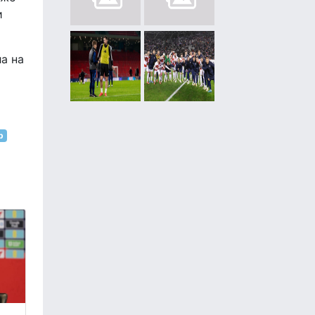
и
ла на
р