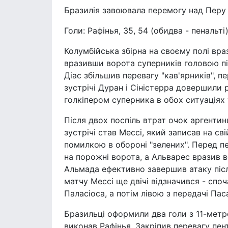
Бразилія завоювала перемогу над Перу 
Голи: Рафінья, 35, 54 (обидва - пенальті)
Колумбійська збірна на своєму полі вра
вразивши ворота суперників головою пі
Діас збільшив перевагу "кав'ярників", 
зустрічі Дуран і Сіністерра довершили
голкіпером суперника в обох ситуаціях
Після двох поспіль втрат очок аргентин
зустрічі став Мессі, який записав на с
помилкою в обороні "зелених". Перед п
на порожні ворота, а Альварес вразив в
Альмада ефективно завершив атаку післ
матчу Мессі ще двічі відзначився - спо
Паласіоса, а потім лівою з передачі Пас
Бразильці оформили два голи з 11-метро
виконав Рафінья. Закріпив перевагу п