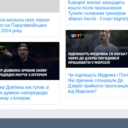
Баварія значно заощадить
кошти після призначення
Тухеля головним тренером
збірної Англії - Спорт bigmir)
їна виграла своє перше
то на Паралімпійських
 2024 року.
Чи підпишуть Мудрика і Пог
Які причини спонукали Де
Дзербі прийняти пропозиці
ер Довбика виступив зі
від Марселя?
ю думкою напередодні
инку з Інтером.