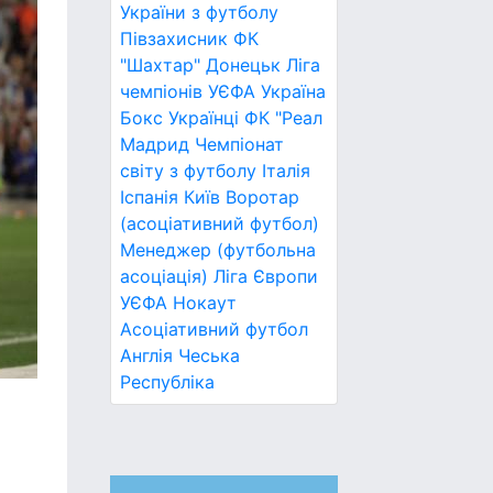
України з футболу
Півзахисник
ФК
"Шахтар" Донецьк
Ліга
чемпіонів УЄФА
Україна
Бокс
Українці
ФК "Реал
Мадрид
Чемпіонат
світу з футболу
Італія
Іспанія
Київ
Воротар
(асоціативний футбол)
Менеджер (футбольна
асоціація)
Ліга Європи
УЄФА
Нокаут
Асоціативний футбол
Англія
Чеська
Республіка