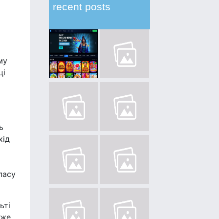
recent posts
му
ці
ь
хід
пасу
ьті
 же