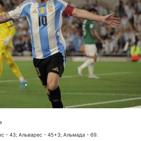
а
ес - 43; Альварес - 45+3; Альмада - 69.