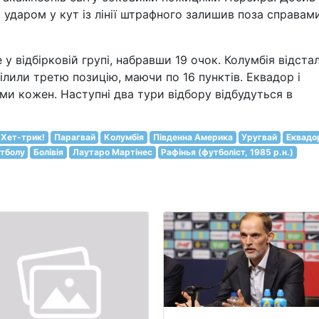
 ударом у кут із лінії штрафного залишив поза справам
у відбірковій групі, набравши 19 очок. Колумбія відста
ділили третю позицію, маючи по 16 пунктів. Еквадор і
ми кожен. Наступні два тури відбору відбудуться в
Хет-трик!
Парагвай
Колумбія
Південна Америка
Уругвай
Еквадо
утболу
Болівія
Лаутаро Мартінес
Рафінья (футболіст, 1985 р.н.)