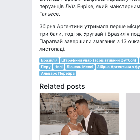
перуанців Луїз Енріке, який майстерним
Гальєсе.
Збірна Аргентини утримала перше місце 
три бали, тоді як Уругвай і Бразилія по
Парагвай завершили змагання з 13 очка
листопаді.
Бразилія
Штрафний удар (асоціативний футбол)
Перу
Чилі
Ліонель Мессі
Збірна Аргентини з ф
Альваро Перейра
Related posts