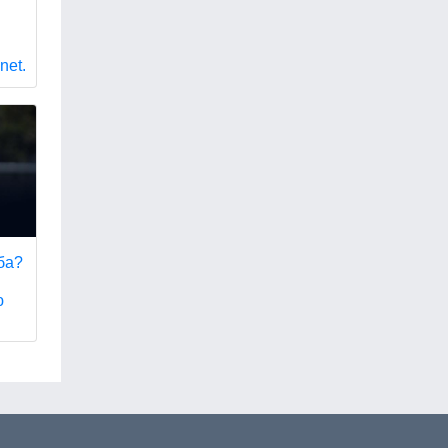
net.
ба?
ю