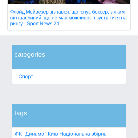
Флойд Мейвезер зізнався, що існує боксер, з яким
він щасливий, що не мав можливості зустрітися на
рингу - Sport News 24
categories
Спорт
tags
ФК "Динамо" Київ
Національна збірна