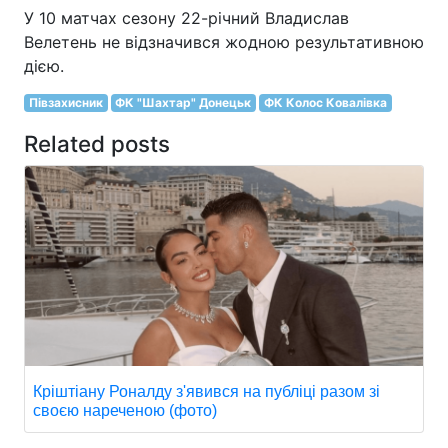
У 10 матчах сезону 22-річний Владислав
Велетень не відзначився жодною результативною
дією.
Півзахисник
ФК "Шахтар" Донецьк
ФК Колос Ковалівка
Related posts
Кріштіану Роналду з'явився на публіці разом зі
своєю нареченою (фото)