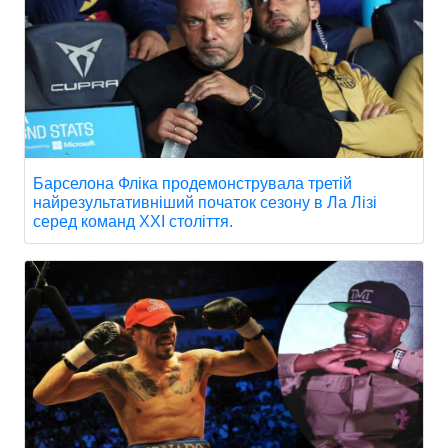
Барселона Фліка продемонструвала третій
найрезультативніший початок сезону в Ла Лізі
серед команд XXI століття.