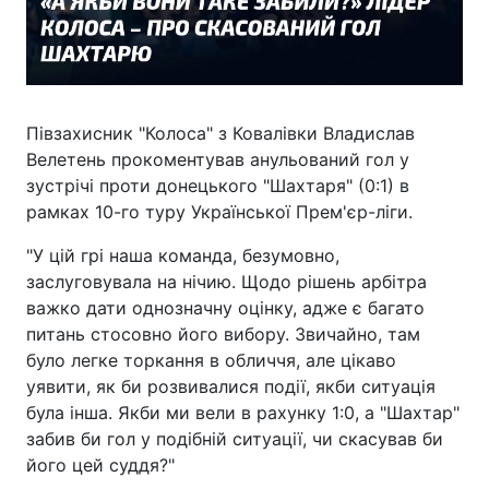
Півзахисник "Колоса" з Ковалівки Владислав
Велетень прокоментував анульований гол у
зустрічі проти донецького "Шахтаря" (0:1) в
рамках 10-го туру Української Прем'єр-ліги.
"У цій грі наша команда, безумовно,
заслуговувала на нічию. Щодо рішень арбітра
важко дати однозначну оцінку, адже є багато
питань стосовно його вибору. Звичайно, там
було легке торкання в обличчя, але цікаво
уявити, як би розвивалися події, якби ситуація
була інша. Якби ми вели в рахунку 1:0, а "Шахтар"
забив би гол у подібній ситуації, чи скасував би
його цей суддя?"