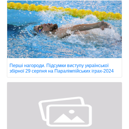
Перші нагороди. Підсумки виступу української
збірної 29 серпня на Паралімпійських іграх-2024