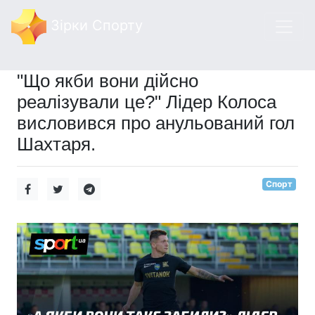
Зірки Спорту
"Що якби вони дійсно
реалізували це?" Лідер Колоса
висловився про анульований гол
Шахтаря.
Спорт