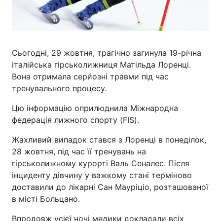
Сьогодні, 29 жовтня, трагічно загинула 19-річна
італійська гірськолижниця Матільда Лоренці.
Вона отримала серйозні травми під час
тренувального процесу.
Цю інформацію оприлюднила Міжнародна
федерація лижного спорту (FIS).
Жахливий випадок стався з Лоренці в понеділок,
28 жовтня, під час її тренувань на
гірськолижному курорті Валь Сеналес. Після
інциденту дівчину у важкому стані терміново
доставили до лікарні Сан Мауріціо, розташованої
в місті Больцано.
Впродовж усієї ночі медики докладали всіх