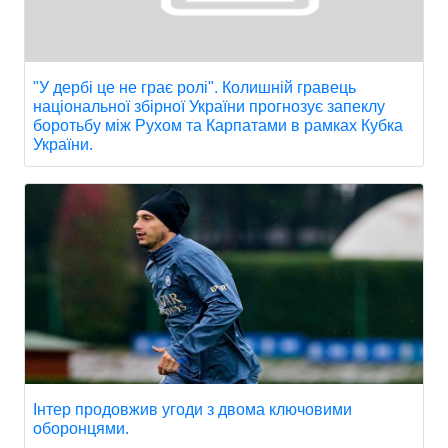
"У дербі це не грає ролі". Колишній гравець
національної збірної України прогнозує запеклу
боротьбу між Рухом та Карпатами в рамках Кубка
України.
Інтер продовжив угоди з двома ключовими
оборонцями.