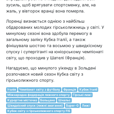
зусиль, щоб врятувати спортсменку, але, на
жаль, у вівторок вранці вона померла.
Лоренці визнається однією з найбільш
обдарованих молодих гірськолижниць у світі. У
минулому сезоні вона здобула перемогу в
загальному заліку Кубка Італії, а також
фінішувала шостою та восьмою у швидкісному
спуску і супергіганті на юніорському чемпіонаті
світу, що проходив у Шателі (Франція).
Нагадуємо, що минулого уікенду в Зольдені
розпочався новий сезон Кубка світу з
гірськолижного спорту.
Італія
Чемпіонат світу з футболу
Франція
Кубок Італії
Міжнародна федерація лижного спорту
Гірські лижі
Курортне містечко
Больцано
Шнальс
Швидкісний спуск (лижні змагання)
Super-G
Лижі
Кубок світу з гірськолижного спорту FIS