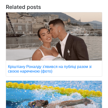
Related posts
Кріштіану Роналду з'явився на публіці разом зі
своєю нареченою (фото)