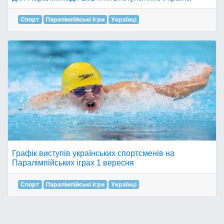
Спорт
Паралімпійські ігри
Українці
Графік виступів українських спортсменів на
Паралімпійських іграх 1 вересня
Спорт
Паралімпійські ігри
Українці