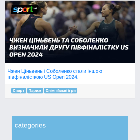
Чжен Ціньвень і Соболенко стали іншою
півфіналісткою US Open 2024.
Спорт
Париж
Олімпійські ігри
categories