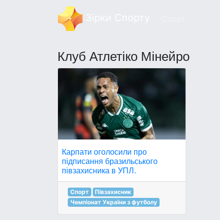
Зірки Спорту
Спорт
Клуб Атлетіко Мінейро
Карпати оголосили про
підписання бразильського
півзахисника в УПЛ.
Спорт
Півзахисник
Чемпіонат України з футболу