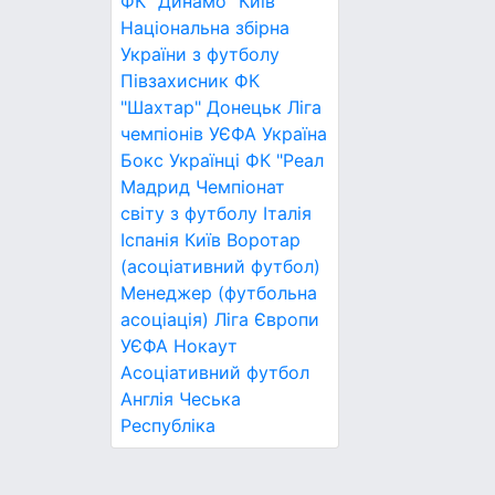
ФК "Динамо" Київ
Національна збірна
України з футболу
Півзахисник
ФК
"Шахтар" Донецьк
Ліга
чемпіонів УЄФА
Україна
Бокс
Українці
ФК "Реал
Мадрид
Чемпіонат
світу з футболу
Італія
Іспанія
Київ
Воротар
(асоціативний футбол)
Менеджер (футбольна
асоціація)
Ліга Європи
УЄФА
Нокаут
Асоціативний футбол
Англія
Чеська
Республіка