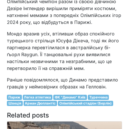
Олімпійський чемпіон разом із своєю дівчиною
Дезіре Інглендер вирішили приміряти костюми,
натхненні мемами з попередніх Олімпійських ігор
2024 року, що відбудуться в Парижі.
Мондо вразив усіх, втіливши образ спокійного
турецького стрільця Юсуфа Дікеча, тоді як його
партнерка перевтілилася в австралійську бі-
ґьорл Raygun. Її танцювальні рухи виявилися
настільки незвичними та незграбними, що це
перетворило її на справжній мем.
Раніше повідомлялося, що Динамо представило
гравців у неймовірних образах на Гелловін.
Париж
Легка атлетика
ФК "Динамо" Київ
Туреччина
Швеція
Арман Дюплантіс
Олімпійський стадіон (Берлін)
Related posts