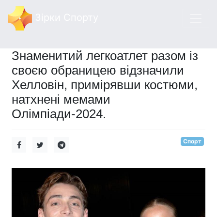
Зірки Спорту
Знаменитий легкоатлет разом із
своєю обраницею відзначили
Хелловін, примірявши костюми,
натхнені мемами
Олімпіади-2024.
Спорт