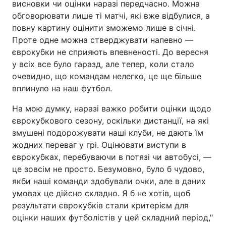
висновки чи оцінки наразі передчасно. Можна
обговорювати лише ті матчі, які вже відбулися, а
повну картину оцінити зможемо лише в січні.
Проте одне можна стверджувати напевно —
єврокубки не сприяють впевненості. До вересня
у всіх все було гаразд, але тепер, коли стало
очевидно, що командам нелегко, це ще більше
вплинуло на наш футбол.
На мою думку, наразі важко робити оцінки щодо
єврокубкового сезону, оскільки дистанції, на які
змушені подорожувати наші клуби, не дають їм
жодних переваг у грі. Оцінювати виступи в
єврокубках, перебуваючи в потязі чи автобусі, —
це зовсім не просто. Безумовно, було б чудово,
якби наші команди здобували очки, але в даних
умовах це дійсно складно. Я б не хотів, щоб
результати єврокубків стали критерієм для
оцінки наших футболістів у цей складний період,"