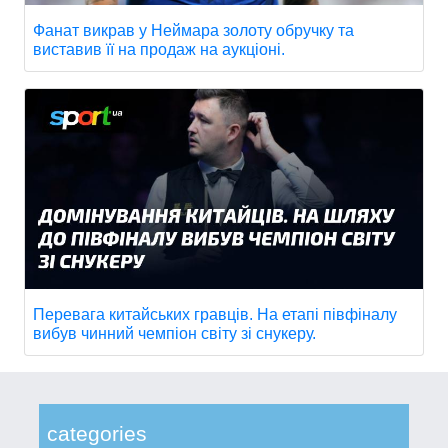
Фанат викрав у Неймара золоту обручку та
виставив її на продаж на аукціоні.
Перевага китайських гравців. На етапі півфіналу
вибув чинний чемпіон світу зі снукеру.
categories