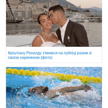
Кріштіану Роналду з'явився на публіці разом зі
своєю нареченою (фото)