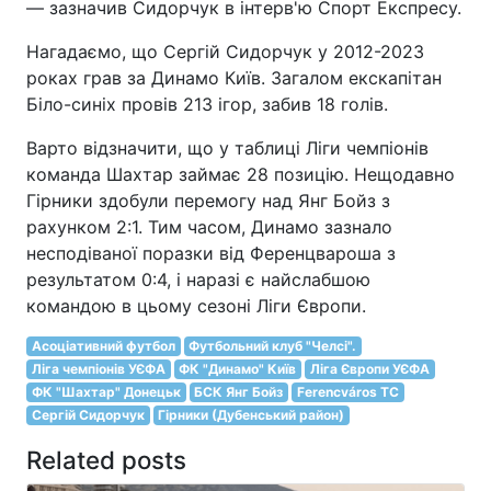
— зазначив Сидорчук в інтерв'ю Спорт Експресу.
Нагадаємо, що Сергій Сидорчук у 2012-2023
роках грав за Динамо Київ. Загалом екскапітан
Біло-синіх провів 213 ігор, забив 18 голів.
Варто відзначити, що у таблиці Ліги чемпіонів
команда Шахтар займає 28 позицію. Нещодавно
Гірники здобули перемогу над Янг Бойз з
рахунком 2:1. Тим часом, Динамо зазнало
несподіваної поразки від Ференцвароша з
результатом 0:4, і наразі є найслабшою
командою в цьому сезоні Ліги Європи.
Асоціативний футбол
Футбольний клуб "Челсі".
Ліга чемпіонів УЄФА
ФК "Динамо" Київ
Ліга Європи УЄФА
ФК "Шахтар" Донецьк
БСК Янг Бойз
Ferencváros TC
Сергій Сидорчук
Гірники (Дубенський район)
Related posts