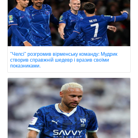
"Челсі" розгромив вірменську команду: Мудрик
створив справжній шедевр і вразив своїми
показниками.