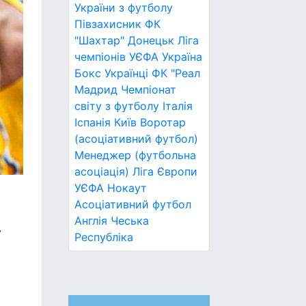
України з футболу
Півзахисник
ФК
"Шахтар" Донецьк
Ліга
чемпіонів УЄФА
Україна
Бокс
Українці
ФК "Реал
Мадрид
Чемпіонат
світу з футболу
Італія
Іспанія
Київ
Воротар
(асоціативний футбол)
Менеджер (футбольна
асоціація)
Ліга Європи
УЄФА
Нокаут
Асоціативний футбол
Англія
Чеська
у
Республіка