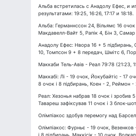
Альба встретилась с Анадолу Ефес, и и
результатами: 19:25, 16:26, 17:17 и 18:18.
Альба: Германнссон 24, Вільямс 16 очок 
Макдавелл-Вайт 5, Рапік 4, Бін 3, Самар 
Анадолу Ефес: Нвора 16 + 5 підбирань, 
10, Томпсон 9 + 8 передач, Шмітс 6, Пор
Маккаби Тель-Авів - Реал 79:78 (21:23, 15
Маккабі: Лі - 19 очок, Йокубайтіс - 17 оч
8 очок і 8 підбирань, Коен - 2, Реймон - 
Реал: Хезонья набрав 18 очок і зробив 5
Тавареш зафіксував 11 очок і 3 блок-шоти
Олімпіакос здобув перемогу над Барселон
Олімпіакос: Фурньє - 19 очок, Везенков -
і 8 підбирань, Маккісік - 10 очок, Волкап