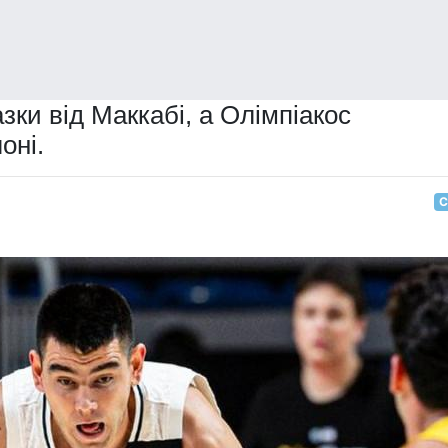
зки від Маккабі, а Олімпіакос
оні.
С