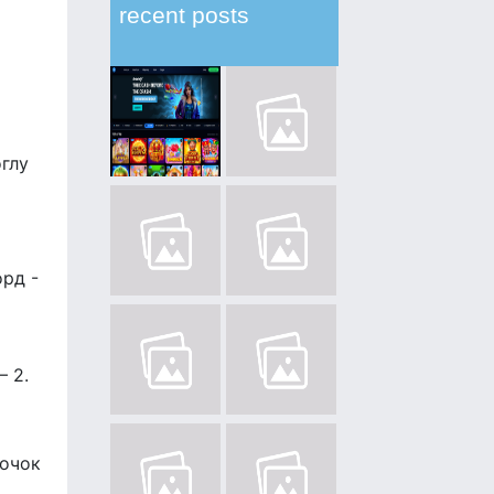
recent posts
оглу
орд -
– 2.
 очок