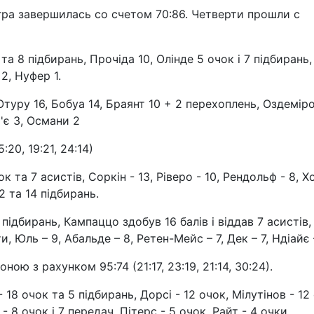
гра завершилась со счетом 70:86. Четверти прошли с
та 8 підбирань, Прочіда 10, Олінде 5 очок і 7 підбирань,
2, Нуфер 1.
Отуру 16, Бобуа 14, Браянт 10 + 2 перехоплень, Оздемір
'є 3, Османи 2
:20, 19:21, 24:14)
ок та 7 асистів, Соркін - 13, Ріверо - 10, Рендольф - 8, Х
2 та 14 підбирань.
 підбирань, Кампаццо здобув 16 балів і віддав 7 асистів,
, Юль – 9, Абальде – 8, Ретен-Мейс – 7, Дек – 7, Ндіайє 
ою з рахунком 95:74 (21:17, 23:19, 21:14, 30:24).
 18 очок та 5 підбирань, Дорсі - 12 очок, Мілутінов - 12
 - 8 очок і 7 передач, Пітерс - 5 очок, Райт - 4 очки,