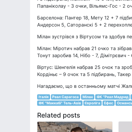
Папаніколау - 3 очки, Вільямс-Гос - 2 о
Барселона: Пантер 18, Мету 12 + 7 підби
Андерсон 5, Саторанскі 5 + 2 перехопле
Мілан зустрівся з Віртусом та здобув пер
Мілан: Міротич набрав 21 очко та зібрав 
Тонут заробив 14, Нібо - 7, Дімітрєвич - 
Віртус: Шенгелія набрав 25 очок та зроб
Кордіньє – 9 очок та 5 підбирань, Такер 
Нагадаємо, що в останньому матчі Жал
Італія
Реал Сарагоса
Мілан
ФК "Реал Мадрид
ФК "Маккабі" Тель-Авів
Євроліга
Ефес
Османсь
Related posts