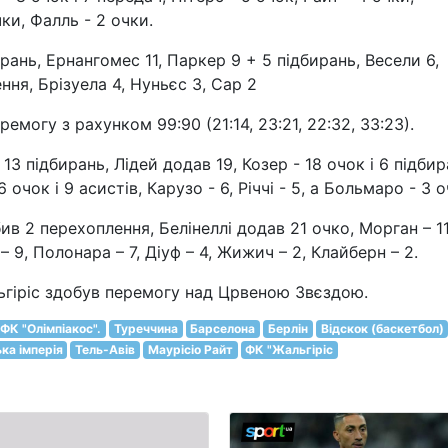
чки, Фалль - 2 очки.
рань, Ернангомес 11, Паркер 9 + 5 підбирань, Весели 6,
ння, Брізуела 4, Нуньєс 3, Сар 2
емогу з рахунком 99:90 (21:14, 23:21, 22:32, 33:23).
13 підбирань, Лідей додав 19, Козер - 18 очок і 6 підбир
6 очок і 9 асистів, Карузо - 6, Річчі - 5, а Больмаро - 3 о
ив 2 перехоплення, Белінеллі додав 21 очко, Морган – 11
– 9, Полонара – 7, Діуф – 4, Жижич – 2, Клайберн – 2.
ьгіріс здобув перемогу над Црвеною Звєздою.
ФК "Олімпіакос".
Туреччина
Барселона
Берлін
Відскок (баскетбол)
ка імперія
Тель-Авів
Маурісіо Райт
ФК "Жальгіріс