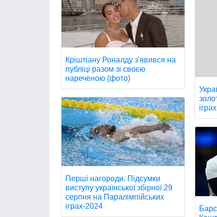
Кріштіану Роналду з'явився на
публіці разом зі своєю
нареченою (фото)
Укра
золо
іграх
Перші нагороди. Підсумки
виступу української збірної 29
серпня на Паралімпійських
іграх-2024
Барс