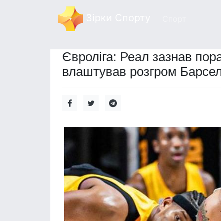
Зірки Спорту
Спорт
Євроліга: Реал зазнав пора
влаштував розгром Барсел