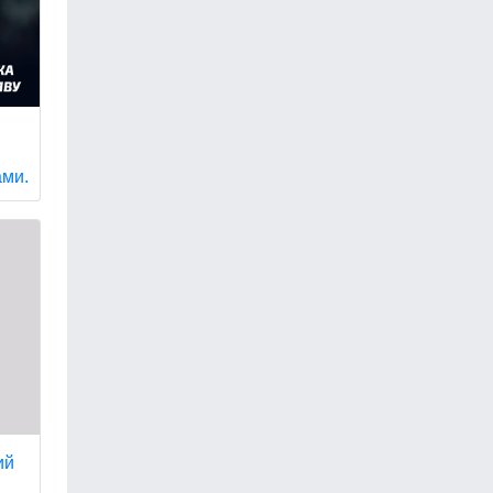
ами.
ий