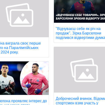
"Відчуваєш себе як річ на
продаж". Зірка Барселони
поділився відвертими думк
їна виграла своє перше
то на Паралімпійських
 2024 року.
Доброчесний вчинок. Відом
елона проявляє інтерес до
спортсмен взяв участь у