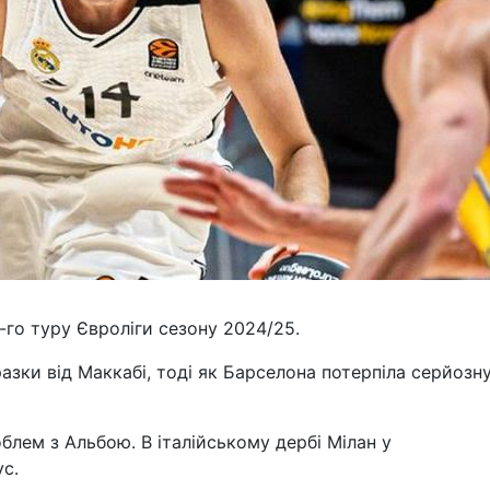
7-го туру Євроліги сезону 2024/25.
азки від Маккабі, тоді як Барселона потерпіла серйозн
блем з Альбою. В італійському дербі Мілан у
ус.