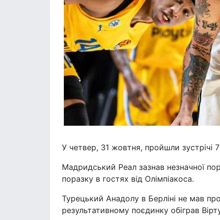
У четвер, 31 жовтня, пройшли зустрічі 
Мадридський Реал зазнав незначної пор
поразку в гостях від Олімпіакоса.
Турецький Анадолу в Берліні не мав про
результативному поєдинку обіграв Вірт