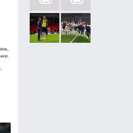
ань,
чки.
,