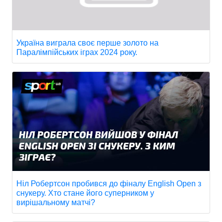
Україна виграла своє перше золото на
Паралімпійських іграх 2024 року.
Ніл Робертсон пробився до фіналу English Open з
снукеру. Хто стане його суперником у
вирішальному матчі?