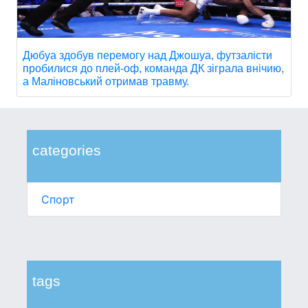
Дюбуа здобув перемогу над Джошуа, футзалісти
пробилися до плей-оф, команда ДК зіграла внічию,
а Маліновський отримав травму.
categories
Спорт
tags