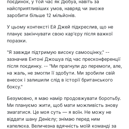
поєдинок, у той час як Дюбуа, навіть за
найсприятливіших умов, навряд чи зможе
заробити більше 12 мільйонів.
У цьому контексті Ей Джей підкреслив, що не
планує закінчувати свою кар'єру після важкої
поразки.
"Я завжди підтримую високу самооцінку," --
зазначив Ентоні Джошуа під час пресконференції
після поєдинку. -- "Ми прагнули до перемоги, але,
на жаль, не змогли її здобути. Ми зробили свій
внесок і залишили слід в історії британського
боксу."
Безумовно, я маю намір продовжувати боротьбу.
Ми плануємо жити, щоб мати можливість знову
змагатися. Це моя суть — я воїн. Не можу не
віддати шану Денієлу; знімаю перед ним
капелюха. Величезна вдячність моїй команді за