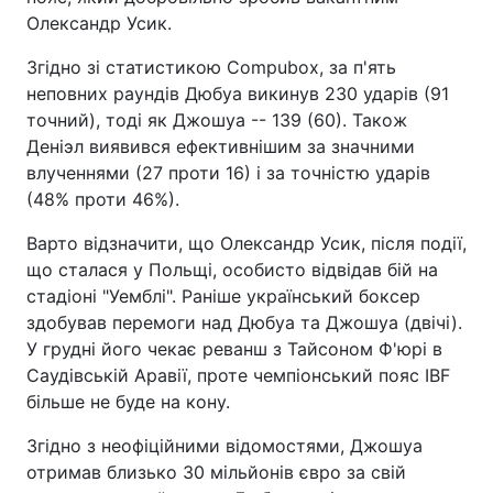
Олександр Усик.
Згідно зі статистикою Compubox, за п'ять
неповних раундів Дюбуа викинув 230 ударів (91
точний), тоді як Джошуа -- 139 (60). Також
Деніэл виявився ефективнішим за значними
влученнями (27 проти 16) і за точністю ударів
(48% проти 46%).
Варто відзначити, що Олександр Усик, після події,
що сталася у Польщі, особисто відвідав бій на
стадіоні "Уемблі". Раніше український боксер
здобував перемоги над Дюбуа та Джошуа (двічі).
У грудні його чекає реванш з Тайсоном Ф'юрі в
Саудівській Аравії, проте чемпіонський пояс IBF
більше не буде на кону.
Згідно з неофіційними відомостями, Джошуа
отримав близько 30 мільйонів євро за свій