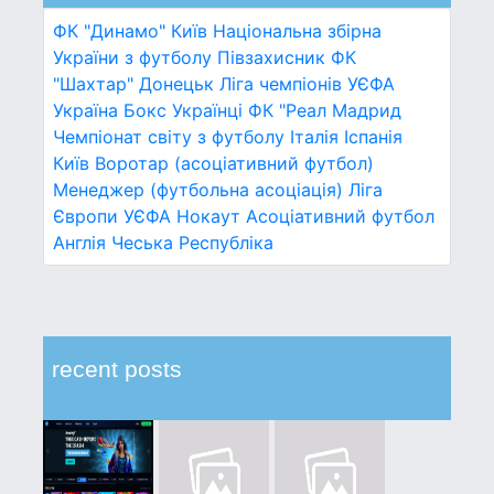
ФК "Динамо" Київ
Національна збірна
України з футболу
Півзахисник
ФК
"Шахтар" Донецьк
Ліга чемпіонів УЄФА
Україна
Бокс
Українці
ФК "Реал Мадрид
Чемпіонат світу з футболу
Італія
Іспанія
Київ
Воротар (асоціативний футбол)
Менеджер (футбольна асоціація)
Ліга
Європи УЄФА
Нокаут
Асоціативний футбол
Англія
Чеська Республіка
recent posts