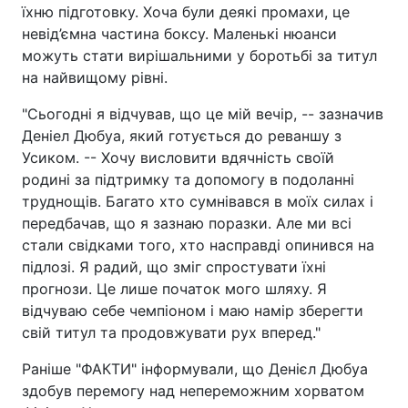
їхню підготовку. Хоча були деякі промахи, це
невід’ємна частина боксу. Маленькі нюанси
можуть стати вирішальними у боротьбі за титул
на найвищому рівні.
"Сьогодні я відчував, що це мій вечір, -- зазначив
Деніел Дюбуа, який готується до реваншу з
Усиком. -- Хочу висловити вдячність своїй
родині за підтримку та допомогу в подоланні
труднощів. Багато хто сумнівався в моїх силах і
передбачав, що я зазнаю поразки. Але ми всі
стали свідками того, хто насправді опинився на
підлозі. Я радий, що зміг спростувати їхні
прогнози. Це лише початок мого шляху. Я
відчуваю себе чемпіоном і маю намір зберегти
свій титул та продовжувати рух вперед."
Раніше "ФАКТИ" інформували, що Денієл Дюбуа
здобув перемогу над непереможним хорватом