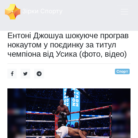
Зірки Спорту
Ентоні Джошуа шокуюче програв
нокаутом у поєдинку за титул
чемпіона від Усика (фото, відео)
Спорт