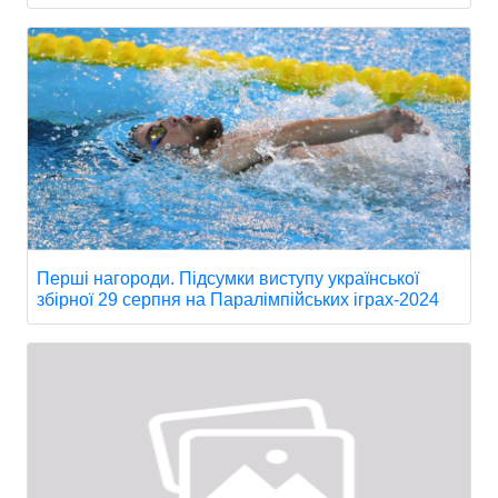
Перші нагороди. Підсумки виступу української
збірної 29 серпня на Паралімпійських іграх-2024