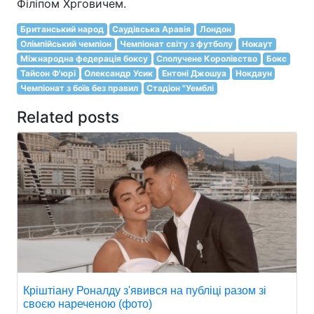
Філіпом Хрговичем.
Британський народ
Саудівська Аравія
Лондон
Олімпійський чемпіон
Чемпіонат світу з футболу
Нокаут
Міжнародна федерація боксу
Сполучене Королівство
Бокс
Тайсон Ф'юрі
Олександр Усик
Ентоні Джошуа
Нокдаун
Чемпіонат з боїв без правил
Стадіон "Уемблі
Related posts
Кріштіану Роналду з'явився на публіці разом зі
своєю нареченою (фото)