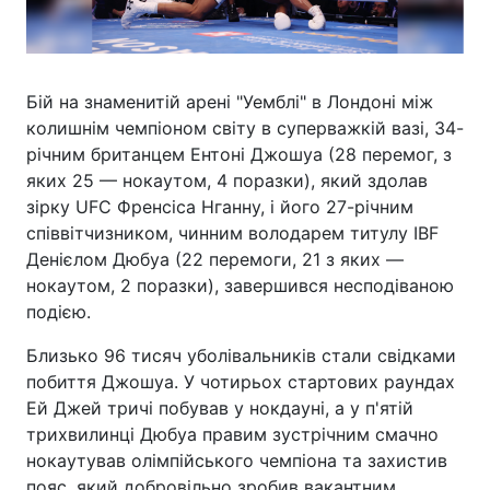
Бій на знаменитій арені "Уемблі" в Лондоні між
колишнім чемпіоном світу в суперважкій вазі, 34-
річним британцем Ентоні Джошуа (28 перемог, з
яких 25 — нокаутом, 4 поразки), який здолав
зірку UFC Френсіса Нганну, і його 27-річним
співвітчизником, чинним володарем титулу IBF
Денієлом Дюбуа (22 перемоги, 21 з яких —
нокаутом, 2 поразки), завершився несподіваною
подією.
Близько 96 тисяч уболівальників стали свідками
побиття Джошуа. У чотирьох стартових раундах
Ей Джей тричі побував у нокдауні, а у п'ятій
трихвилинці Дюбуа правим зустрічним смачно
нокаутував олімпійського чемпіона та захистив
пояс, який добровільно зробив вакантним