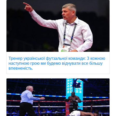
Тренер української футзальної команди: З кожною
наступною грою ми будемо відчувати все більшу
впевненість.