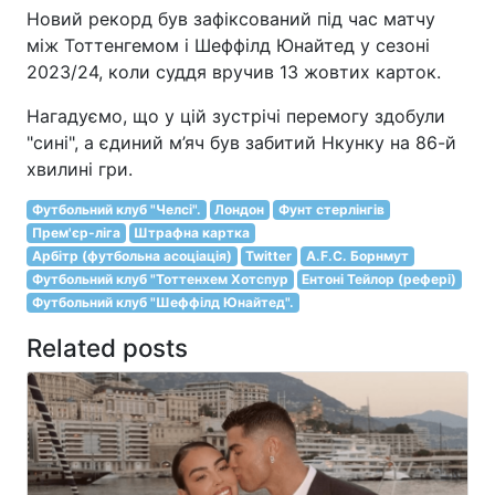
Новий рекорд був зафіксований під час матчу
між Тоттенгемом і Шеффілд Юнайтед у сезоні
2023/24, коли суддя вручив 13 жовтих карток.
Нагадуємо, що у цій зустрічі перемогу здобули
"сині", а єдиний м’яч був забитий Нкунку на 86-й
хвилині гри.
Футбольний клуб "Челсі".
Лондон
Фунт стерлінгів
Прем'єр-ліга
Штрафна картка
Арбітр (футбольна асоціація)
Twitter
A.F.C. Борнмут
Футбольний клуб "Тоттенхем Хотспур
Ентоні Тейлор (рефері)
Футбольний клуб "Шеффілд Юнайтед".
Related posts