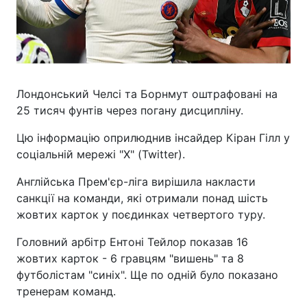
Лондонський Челсі та Борнмут оштрафовані на
25 тисяч фунтів через погану дисципліну.
Цю інформацію оприлюднив інсайдер Кіран Гілл у
соціальній мережі "Х" (Twitter).
Англійська Прем'єр-ліга вирішила накласти
санкції на команди, які отримали понад шість
жовтих карток у поєдинках четвертого туру.
Головний арбітр Ентоні Тейлор показав 16
жовтих карток - 6 гравцям "вишень" та 8
футболістам "синіх". Ще по одній було показано
тренерам команд.