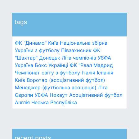
tags
ФК "Динамо" Київ
Національна збірна
України з футболу
Півзахисник
ФК
"Шахтар" Донецьк
Ліга чемпіонів УЄФА
Україна
Бокс
Українці
ФК "Реал Мадрид
Чемпіонат світу з футболу
Італія
Іспанія
Київ
Воротар (асоціативний футбол)
Менеджер (футбольна асоціація)
Ліга
Європи УЄФА
Нокаут
Асоціативний футбол
Англія
Чеська Республіка
recent posts