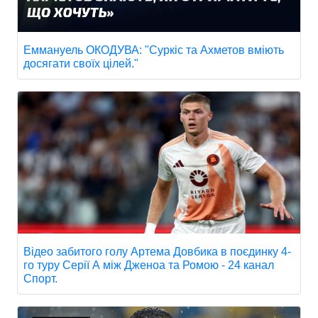
Еммануель ОКОДУВА: "Суркіс та Ахметов вміють
досягати своїх цілей."
Відео забитого голу Артема Довбика в поєдинку 4-
го туру Серії А між Дженоа та Ромою - 24 канал
Спорт.