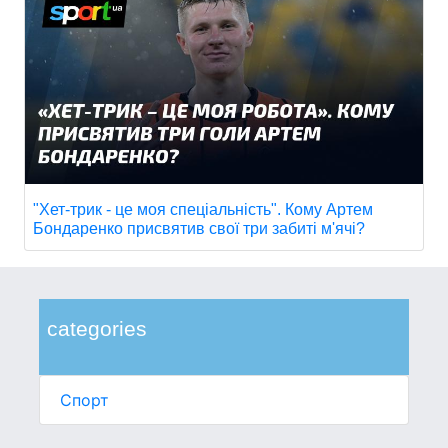
"Хет-трик - це моя спеціальність". Кому Артем
Бондаренко присвятив свої три забиті м'ячі?
categories
Спорт