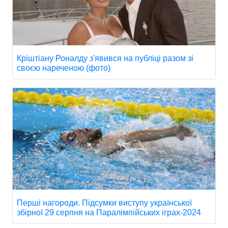
Кріштіану Роналду з'явився на публіці разом зі
своєю нареченою (фото)
Перші нагороди. Підсумки виступу української
збірної 29 серпня на Паралімпійських іграх-2024