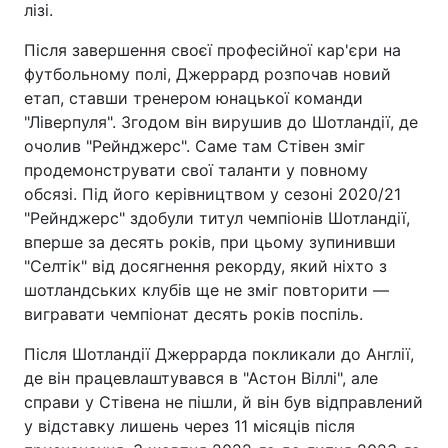
лізі.
Після завершення своєї професійної кар'єри на
футбольному полі, Джеррард розпочав новий
етап, ставши тренером юнацької команди
"Ліверпуля". Згодом він вирушив до Шотландії, де
очолив "Рейнджерс". Саме там Стівен зміг
продемонструвати свої таланти у повному
обсязі. Під його керівництвом у сезоні 2020/21
"Рейнджерс" здобули титул чемпіонів Шотландії,
вперше за десять років, при цьому зупинивши
"Селтік" від досягнення рекорду, який ніхто з
шотландських клубів ще не зміг повторити —
вигравати чемпіонат десять років поспіль.
Після Шотландії Джеррарда покликали до Англії,
де він працевлаштувався в "Астон Віллі", але
справи у Стівена не пішли, й він був відправлений
у відставку лишень через 11 місяців після