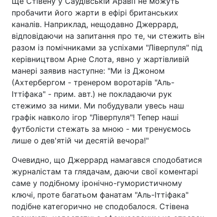
Ще Стівену у Саудівській Аравії не можуть
пробачити його жарти в ефірі британських
каналів. Наприклад, нещодавно Джеррард,
відповідаючи на запитання про те, чи стежить він
разом із помічниками за успіхами "Ліверпуля" під
керівництвом Арне Слота, явно у жартівливій
манері заявив наступне: "Ми із Джоном
(Ахтербергом - тренером воротарів "Аль-
Іттіфака" - прим. авт.) не покладаючи рук
стежимо за ними. Ми побудували увесь наш
графік навколо ігор "Ліверпуля"! Тепер наші
футболісти стежать за мною - ми тренуємось
лише о дев'ятій чи десятій вечора!"
Очевидно, що Джеррард намагався сподобатися
журналістам та глядачам, даючи свої коментарі
саме у подібному іронічно-гумористичному
ключі, проте багатьом фанатам "Аль-Іттіфака"
подібне категорично не сподобалося. Стівена