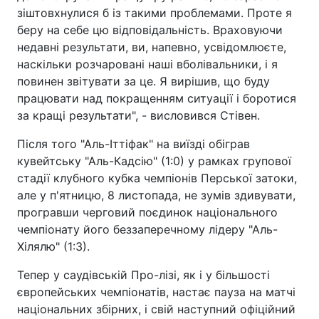
зіштовхнулися б із такими проблемами. Проте я
беру на себе цю відповідальність. Враховуючи
недавні результати, ви, напевно, усвідомлюєте,
наскільки розчаровані наші вболівальники, і я
повинен звітувати за це. Я вирішив, що буду
працювати над покращенням ситуації і боротися
за кращі результати", - висловився Стівен.
Після того "Аль-Іттіфак" на виїзді обіграв
кувейтську "Аль-Кадсію" (1:0) у рамках групової
стадії клубного кубка чемпіонів Перської затоки,
але у п'ятницю, 8 листопада, не зумів здивувати,
програвши черговий поєдинок національного
чемпіонату його беззаперечному лідеру "Аль-
Хілялю" (1:3).
Тепер у саудівській Про-лізі, як і у більшості
європейських чемпіонатів, настає пауза на матчі
національних збірних, і свій наступний офіційний