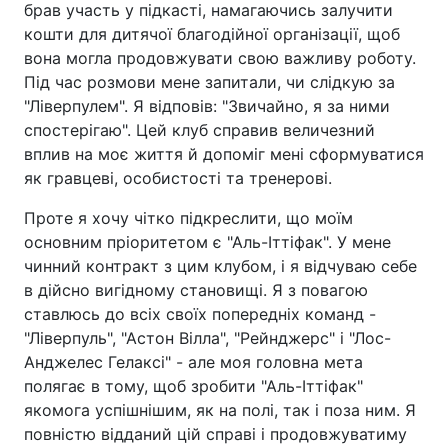
брав участь у підкасті, намагаючись залучити
кошти для дитячої благодійної організації, щоб
вона могла продовжувати свою важливу роботу.
Під час розмови мене запитали, чи слідкую за
"Ліверпулем". Я відповів: "Звичайно, я за ними
спостерігаю". Цей клуб справив величезний
вплив на моє життя й допоміг мені сформуватися
як гравцеві, особистості та тренерові.
Проте я хочу чітко підкреслити, що моїм
основним пріоритетом є "Аль-Іттіфак". У мене
чинний контракт з цим клубом, і я відчуваю себе
в дійсно вигідному становищі. Я з повагою
ставлюсь до всіх своїх попередніх команд -
"Ліверпуль", "Астон Вілла", "Рейнджерс" і "Лос-
Анджелес Гелаксі" - але моя головна мета
полягає в тому, щоб зробити "Аль-Іттіфак"
якомога успішнішим, як на полі, так і поза ним. Я
повністю відданий цій справі і продовжуватиму