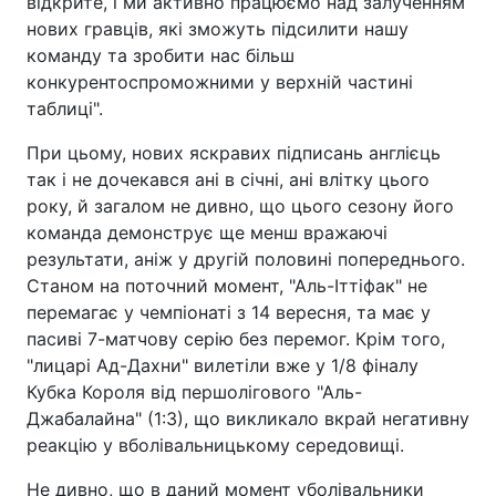
відкрите, і ми активно працюємо над залученням
нових гравців, які зможуть підсилити нашу
команду та зробити нас більш
конкурентоспроможними у верхній частині
таблиці".
При цьому, нових яскравих підписань англієць
так і не дочекався ані в січні, ані влітку цього
року, й загалом не дивно, що цього сезону його
команда демонструє ще менш вражаючі
результати, аніж у другій половині попереднього.
Станом на поточний момент, "Аль-Іттіфак" не
перемагає у чемпіонаті з 14 вересня, та має у
пасиві 7-матчову серію без перемог. Крім того,
"лицарі Ад-Дахни" вилетіли вже у 1/8 фіналу
Кубка Короля від першолігового "Аль-
Джабалайна" (1:3), що викликало вкрай негативну
реакцію у вболівальницькому середовищі.
Не дивно, що в даний момент уболівальники