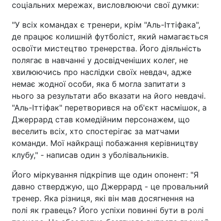
соціальних мережах, висловлюючи свої думки:
"У всіх командах є тренери, крім "Аль-Іттіфака",
де працює колишній футболіст, який намагається
освоїти мистецтво тренерства. Його діяльність
полягає в навчанні у досвідченіших колег, не
хвилюючись про наслідки своїх невдач, адже
немає жодної особи, яка б могла запитати з
нього за результати або вказати на його невдачі.
"Аль-Іттіфак" перетворився на об'єкт насмішок, а
Джеррард став комедійним персонажем, що
веселить всіх, хто спостерігає за матчами
команди. Мої найкращі побажання керівництву
клубу," - написав один з уболівальників.
Його міркування підкріпив ще один опонент: "Я
давно стверджую, що Джеррард - це провальний
тренер. Яка різниця, які він мав досягнення на
полі як гравець? Його успіхи повинні бути в ролі