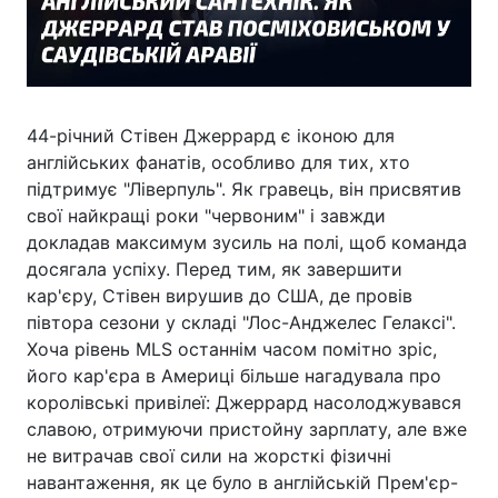
44-річний Стівен Джеррард є іконою для
англійських фанатів, особливо для тих, хто
підтримує "Ліверпуль". Як гравець, він присвятив
свої найкращі роки "червоним" і завжди
докладав максимум зусиль на полі, щоб команда
досягала успіху. Перед тим, як завершити
кар'єру, Стівен вирушив до США, де провів
півтора сезони у складі "Лос-Анджелес Гелаксі".
Хоча рівень MLS останнім часом помітно зріс,
його кар'єра в Америці більше нагадувала про
королівські привілеї: Джеррард насолоджувався
славою, отримуючи пристойну зарплату, але вже
не витрачав свої сили на жорсткі фізичні
навантаження, як це було в англійській Прем'єр-