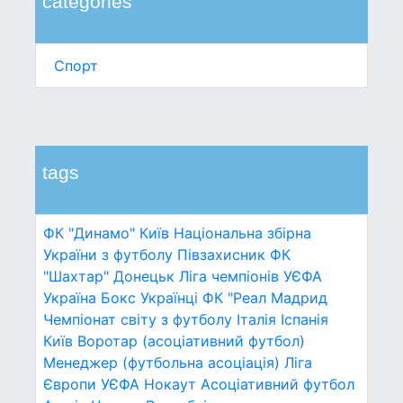
categories
Спорт
tags
ФК "Динамо" Київ
Національна збірна
України з футболу
Півзахисник
ФК
"Шахтар" Донецьк
Ліга чемпіонів УЄФА
Україна
Бокс
Українці
ФК "Реал Мадрид
Чемпіонат світу з футболу
Італія
Іспанія
Київ
Воротар (асоціативний футбол)
Менеджер (футбольна асоціація)
Ліга
Європи УЄФА
Нокаут
Асоціативний футбол