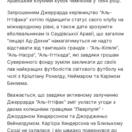
Арабський клубний кубок чемпіонів у 1984 році.
Запрошенням Джеррарда керівництво "Аль-
Іттіфака" хотіло підвищити статус свого клубу на
міжнародному рівні, а також дати зрозуміти
вболівальникам із Саудівської Аравії, що загалом
"лицарі Ад-Дехни" намагатимуться не надто
відставати від тамтешніх грандів - "Аль-Хіляля",
"Аль-Насра", "Аль-Іттіхада", які завдяки грошам
Суверенного фонду зуміли закликати до своїх
лав найкращих футболістів світового футболу на
чолі з Кріштіану Роналду, Неймаром та Карімом
Бензема.
Вважається, що завдяки активному залученню
Джеррарда "Аль-Іттіфак" зміг укласти угоди з
двома колишніми гравцями "Ліверпуля" -
Джорданом Хендерсоном та Джорджиньо
Вейналдумом. Кар'єра Хендерсона на Близькому
Сході не склалася, і він швидко повернувся до