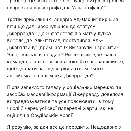
тренера. Це абсолютно безглузда витрата грошей
і справжня катастрофа для 'Аль-Іттіфака'."
Третій прихильник "лицарів Ад-Дахни" вирішив
піти ще далі, звернувшись до статусу
Джеррарда: "Де ж фотографія з матчу Кубка
Короля, де 'Аль-Іттіхад' поступився 'Аль-
Джабалайну' (прим. авт.)? Ви забули її зробити?
Чи це визнання невдачі? Ви не бачите, як ваша
команда стала невпізнаваною. Хто ще залишився,
щоб здолати нас під керівництвом цього
англійського сантехніка Джеррарда?!"
Після запеклого галасу у соціальних мережах та
засобах масової інформації Джеррарду довелося
виправдовуватися та усе пояснювати, в тому
числі й через усі свої попередні жарти, які не
оцінили в Саудівській Аравії.
Я розумію, звідки все це походить. Нещодавно я