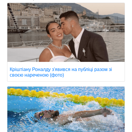
Кріштіану Роналду з'явився на публіці разом зі
своєю нареченою (фото)