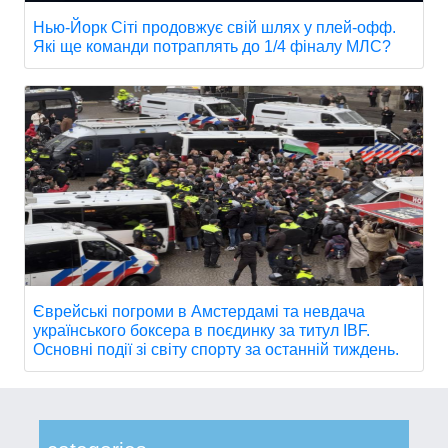
Нью-Йорк Сіті продовжує свій шлях у плей-офф.
Які ще команди потраплять до 1/4 фіналу МЛС?
Єврейські погроми в Амстердамі та невдача
українського боксера в поєдинку за титул IBF.
Основні події зі світу спорту за останній тиждень.