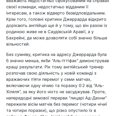
вважають недостатньо сфокусованим на справах
своєї команди, недостатньо відданим її
інтересам, а також відверто безвідповідальним.
Крім того, головні критики Джеррарда відкрито
дорікають англійцю ще й у тому, що він разом із
родиною живе не в Саудівській Аравії, а у
Бахрейні, де може дозволяти собі значно більше
вільностей.
Без сумніву, критика на адресу Джеррарда була
б значно менша, якби "Аль-Іттіфак" демонстрував
кращі результати. Рік тому англійський тренер
розпочав свою діяльність у новій команді з
вражаючих п’яти перемог у семи матчах,
включаючи одну нічию та поразку 0:2 від "Аль-
Хіляля", за яку його ніхто не засуджував. Проте,
напередодні зимової перерви "лицарі Ад-Дехни"
пережили вісім матчів без перемог (чотири нічиї
та чотири поразки), що різко опустило їх в