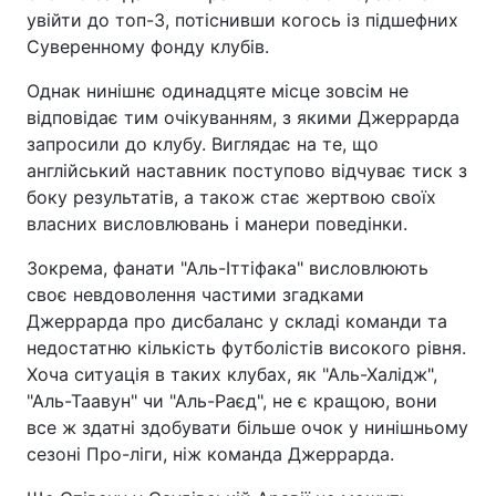
увійти до топ-3, потіснивши когось із підшефних
Суверенному фонду клубів.
Однак нинішнє одинадцяте місце зовсім не
відповідає тим очікуванням, з якими Джеррарда
запросили до клубу. Виглядає на те, що
англійський наставник поступово відчуває тиск з
боку результатів, а також стає жертвою своїх
власних висловлювань і манери поведінки.
Зокрема, фанати "Аль-Іттіфака" висловлюють
своє невдоволення частими згадками
Джеррарда про дисбаланс у складі команди та
недостатню кількість футболістів високого рівня.
Хоча ситуація в таких клубах, як "Аль-Халідж",
"Аль-Таавун" чи "Аль-Раєд", не є кращою, вони
все ж здатні здобувати більше очок у нинішньому
сезоні Про-ліги, ніж команда Джеррарда.