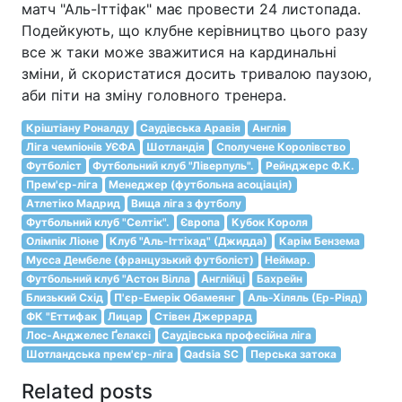
матч "Аль-Іттіфак" має провести 24 листопада.
Подейкують, що клубне керівництво цього разу
все ж таки може зважитися на кардинальні
зміни, й скористатися досить тривалою паузою,
аби піти на зміну головного тренера.
Кріштіану Роналду
Саудівська Аравія
Англія
Ліга чемпіонів УЄФА
Шотландія
Сполучене Королівство
Футболіст
Футбольний клуб "Ліверпуль".
Рейнджерс Ф.К.
Прем'єр-ліга
Менеджер (футбольна асоціація)
Атлетіко Мадрид
Вища ліга з футболу
Футбольний клуб "Селтік".
Європа
Кубок Короля
Олімпік Ліоне
Клуб "Аль-Іттіхад" (Джидда)
Карім Бензема
Мусса Дембеле (французький футболіст)
Неймар.
Футбольний клуб "Астон Вілла
Англійці
Бахрейн
Близький Схід
П'єр-Емерік Обамеянг
Аль-Хіляль (Ер-Ріяд)
ФК "Еттифак
Лицар
Стівен Джеррард
Лос-Анджелес Ґелаксі
Саудівська професійна ліга
Шотландська прем'єр-ліга
Qadsia SC
Перська затока
Related posts