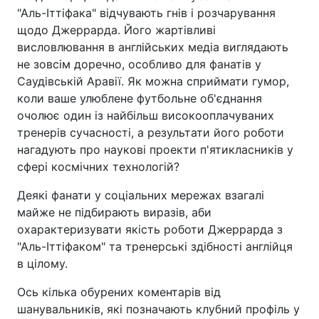
"Аль-Іттіфака" відчувають гнів і розчарування
щодо Джеррарда. Його жартівливі
висловлювання в англійських медіа виглядають
не зовсім доречно, особливо для фанатів у
Саудівській Аравії. Як можна сприймати гумор,
коли ваше улюблене футбольне об'єднання
очолює один із найбільш високооплачуваних
тренерів сучасності, а результати його роботи
нагадують про наукові проекти п'ятикласників у
сфері космічних технологій?
Деякі фанати у соціальних мережах взагалі
майже не підбирають виразів, аби
охарактеризувати якість роботи Джеррарда з
"Аль-Іттіфаком" та тренерські здібності англійця
в цілому.
Ось кілька обурених коментарів від
шанувальників, які позначають клубний профіль у