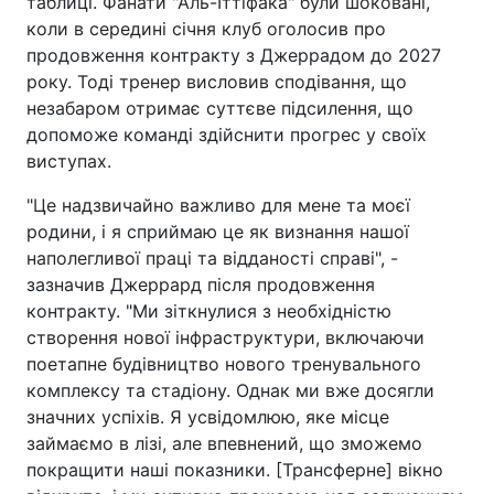
таблиці. Фанати "Аль-Іттіфака" були шоковані,
коли в середині січня клуб оголосив про
продовження контракту з Джеррадом до 2027
року. Тоді тренер висловив сподівання, що
незабаром отримає суттєве підсилення, що
допоможе команді здійснити прогрес у своїх
виступах.
"Це надзвичайно важливо для мене та моєї
родини, і я сприймаю це як визнання нашої
наполегливої праці та відданості справі", -
зазначив Джеррард після продовження
контракту. "Ми зіткнулися з необхідністю
створення нової інфраструктури, включаючи
поетапне будівництво нового тренувального
комплексу та стадіону. Однак ми вже досягли
значних успіхів. Я усвідомлюю, яке місце
займаємо в лізі, але впевнений, що зможемо
покращити наші показники. [Трансферне] вікно