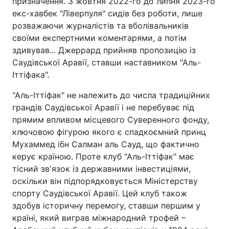
призначення. З жовтня 2022-го до липня 2023-го
екс-хавбек "Ліверпуля" сидів без роботи, лише
розважаючи журналістів та вболівальників
своїми експертними коментарями, а потім
здивував... Джеррард прийняв пропозицію із
Саудівської Аравії, ставши наставником "Аль-
Іттіфака".
"Аль-Іттіфак" не належить до числа традиційних
грандів Саудівської Аравії і не перебуває під
прямим впливом місцевого Суверенного фонду,
ключовою фігурою якого є спадкоємний принц
Мухаммед ібн Салман аль Сауд, що фактично
керує країною. Проте клуб "Аль-Іттіфак" має
тісний зв'язок із державними інвестиціями,
оскільки він підпорядковується Міністерству
спорту Саудівської Аравії. Цей клуб також
здобув історичну перемогу, ставши першим у
країні, який виграв міжнародний трофей –