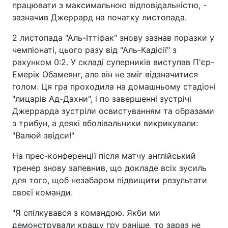
працювати з максимальною відповідальністю, -
зазначив Джеррард на початку листопада.
2 листопада "Аль-Іттіфак" знову зазнав поразки у
чемпіонаті, цього разу від "Аль-Кадісії" з
рахунком 0:2. У складі суперників виступав П'єр-
Емерік Обамеянг, але він не зміг відзначитися
голом. Ця гра проходила на домашньому стадіоні
"лицарів Ад-Дахни", і по завершенні зустрічі
Джеррарда зустріли освистуванням та образами
з трибун, а деякі вболівальники викрикували:
"Валюй звідси!"
На прес-конференції після матчу англійський
тренер знову запевнив, що докладе всіх зусиль
для того, щоб незабаром підвищити результати
своєї команди.
"Я спілкувався з командою. Якби ми
демонстрували кращу гру раніше, то зараз не