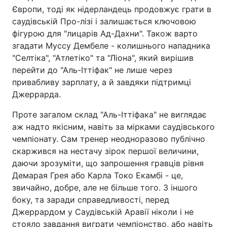
Європи, тоді як нідерландець продовжує грати в
саудівській Про-лізі і залишається ключовою
фігурою для "лицарів Ад-Дахни". Також варто
згадати Муссу Дембеле - колишнього нападника
"Селтіка", "Атлетіко" та "Ліона", який вирішив
перейти до "Аль-Іттіфак" не лише через
привабливу зарплату, а й завдяки підтримці
Джеррарда.
Проте загалом склад "Аль-Іттіфака" не виглядає
аж надто якісним, навіть за мірками саудівського
чемпіонату. Сам тренер неодноразово публічно
скаржився на нестачу зірок першої величини,
даючи зрозуміти, що запрошення гравців рівня
Демарая Грея або Карла Токо Екамбі - це,
звичайно, добре, але не більше того. З іншого
боку, та заради справедливості, перед
Джеррардом у Саудівській Аравії ніколи і не
стояло завдання виграти чемпіонство, або навіть